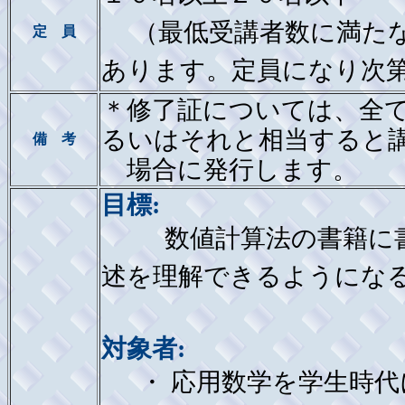
（最低受講者数に満たな
定 員
あります。定員になり次
＊修了証については、全
るいはそれと相当すると
備 考
場合に発行します。
目標:
数値計算法の書籍に書
述を理解できるようにな
対象者:
・ 応用数学を学生時代