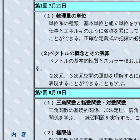
第1回 7月21日
（１）物理量の単位
単位系の種類、基本単位と組立単位を学び
仕事とエネルギのように名称を異にしても
ことができる。正確な定義式の把握の必要
(２)ベクトルの概念とその演算
ベクトルの基本的性質とスカラー積および
る。
２次元、３次元空間の運動を理解するに必
表現することができることも学ぶ。
第2回 8月18日
（１）三角関数と指数関数・対数関数
三角関数の基礎的関係、加法定理、倍角・
関係を学ぶ。 練習問題を実行する。これ
（２）極限値
内 容