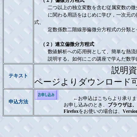
（１）偏微分方程式
二つ以上の独立変数を含む従属変数の微分
に関わる用語をはじめに学び，一次元の拡
式、
定数係数二階線形偏微分方程式の分類とそ
（２）連立偏微分方程式
数値解析への応用例として、簡単な熱流体
説明する。如何にこの講座で学んだ数学的
説明資料は解析
テキスト
ページよりダウンロード
←お申込はこちらより承り
申込方法
お申し込みのとき、
ブラウザは、Int
Firefox
をお使いの場合は、
Versio