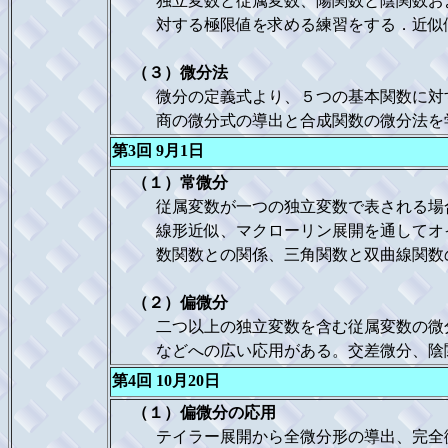
独立変数と従属変数、陽関数と陰関数およ
対する極限値を求める練習をする．近似値
（３）微分法
微分の定義式より、５つの基本関数に対す
商の微分式の導出と合成関数の微分法を学
第3回 9月1日
（１）常微分
従属変数が一つの独立変数で表される場合
線形近似、マクローリン展開を通してオイ
数関数との関係、三角関数と双曲線関数の
（２）偏微分
二つ以上の独立変数を含む従属変数の微分
などへの広い応用がある。交差微分、陰関
第4回 10月20日
（１）偏微分の応用
テイラー展開から全微分形の導出、完全微