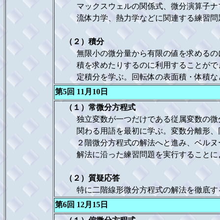
マックスウェルの関係式、微分演算子ナブ
流体力学、熱力学などに関連する練習問題
（２）積分
無限小の微分量から有限の値を求めるのに
積を求めたりするのに利用することができ
定積分を学ぶ。回転体の表面積・体積など
第5回 11月10日
（１）常微分方程式
独立変数が一つだけである従属変数の微分
関わる用語を最初に学ぶ。変数分離形、同
２階微分方程式の解法へと進み、ベルヌー
解法に沿った練習問題を実行することによ
（２）質疑応答
特に二階線形微分方程式の解法を徹底す
第6回 12月15日