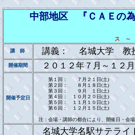
中部地区 『ＣＡＥの為
～ 2012
ス ～
講義： 名城大学 
講 師
２０１２年７月～１２
開催期間
第１回： ７月２１日(土)
第２回： ８月１８日(土)
第３回： ９月 １日(土)
第４回： １０月２０日(土)
開催予定日
第５回： １１月１０日(土)
第６回： １２月１５日(土)
注：会場・講師の都合により、開催日・会場
名城大学名駅サテライト