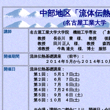
中部地区「流体伝
(名古屋工業大学
*
講師
名古屋工業大学大学院 機能工学専攻 （
教授 長谷川 豊 様、 教授 後藤
教授 田川 正人 様、 教授 森西 
准教授 牛島 達夫 様
, 博士 服部
開催期間
流体伝熱基礎講座 （前半）：
２０１４年５月から２０１４年１０月
開催日
流体伝熱基礎講座：
第１回： ５月１７日(土)
第２回： ６月 ７日(土)
第３回： ７月 ５日(土)
第４回： ７月２６日(土)
第５回： ９月 ６日（土）
第６回：１０月 ４日(土)
※会場・講師のご都合により、開催日・会