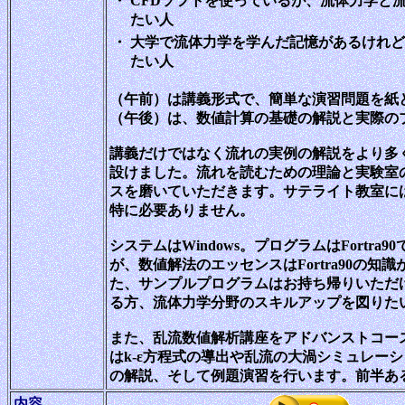
・
CFDソフトを使っているが、流体力学と
たい人
・
大学で流体力学を学んだ記憶があるけれど
たい人
（午前）は講義形式で、簡単な演習問題を紙
（午後）は、数値計算の基礎の解説と実際の
講義だけではなく流れの実例の解説をより多
設けました。流れを読むための理論と実験室
スを磨いていただきます。サテライト教室に
特に必要ありません。
システムはWindows。プログラムはFortr
が、数値解法のエッセンスはFortra90の
た、サンプルプログラムはお持ち帰りいただ
る方、流体力学分野のスキルアップを図りた
また、乱流数値解析講座をアドバンストコース
はk-ε方程式の導出や乱流の大渦シミュレーシ
の解説、そして例題演習を行います。前半あ
内容