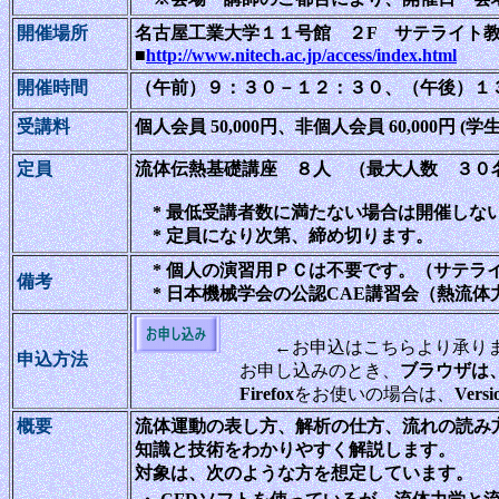
開催場所
名古屋工業大学１１号館 ２F サテライト
■
http://www.nitech.ac.jp/access/index.html
開催時間
（午前）９：３０－１２：３０、（午後）１
受講料
個人会員 50,000円、非個人会員 60,000円 (学
定員
流体伝熱基礎講座 ８人 （最大人数 ３０
* 最低受講者数に満たない場合は開催しな
* 定員になり次第、締め切ります。
* 個人の演習用ＰＣは不要です。（サテラ
備考
* 日本機械学会の公認CAE講習会（熱流体
←お申込はこちらより承り
申込方法
お申し込みのとき、
ブラウザは、In
Firefox
をお使いの場合は、
Versi
概要
流体運動の表し方、解析の仕方、流れの読み
知識と技術をわかりやすく解説します。
対象は、次のような方を想定しています。