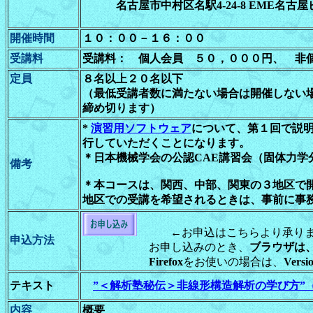
名古屋市中村区名駅4-24-8 EME名古屋ビ
開催時間
１０：００－１６：００
受講料
受講料： 個人会員 ５０，０００円、 非
定員
８名以上２０名以下
（最低受講者数に満たない場合は開催しない
締め切ります）
*
演習用ソフトウェア
について、第１回で説
行していただくことになります。
＊日本機械学会の公認CAE講習会（固体力学
備考
＊本コースは、関西、中部、関東の３地区で
地区での受講を希望されるときは、事前に事
←お申込はこちらより承り
申込方法
お申し込みのとき、
ブラウザは、In
Firefox
をお使いの場合は、
Vers
テキスト
”＜解析塾秘伝＞非線形構造解析の学び方”
内容
概要