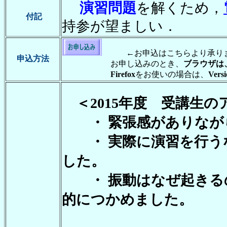
演習問題
を解くため，
付記
持参が望ましい．
←お申込はこちらより承り
申込方法
お申し込みのとき、
ブラウザは、In
Firefox
をお使いの場合は、
Vers
＜2015年度 受講生の
・ 緊張感がありなが
・ 実際に演習を行う
した。
・ 振動はなぜ起きる
的につかめました。