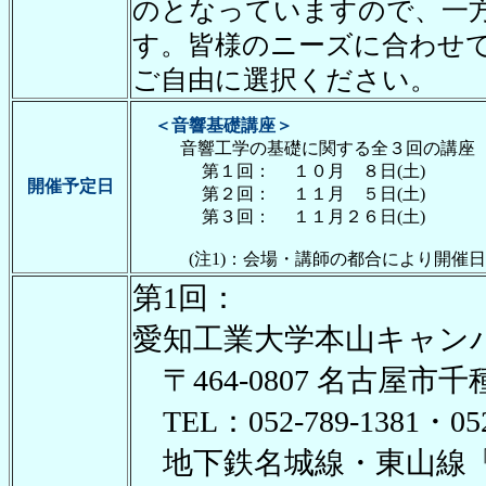
のとなっていますので、一
す。皆様のニーズに合わせ
ご自由に選択ください。
＜音響基礎講座＞
音響工学の基礎に関する全３回の講座
第１回： １０月 ８日(土)
開催予定日
第２回： １１月 ５日(土)
第３回： １１月２６日(土)
(注1)：会場・講師の都合により開催日
第1回：
愛知工業大学本山キャン
〒464-0807 名古屋市千種
TEL：052-789-1381・052
地下鉄名城線・東山線「