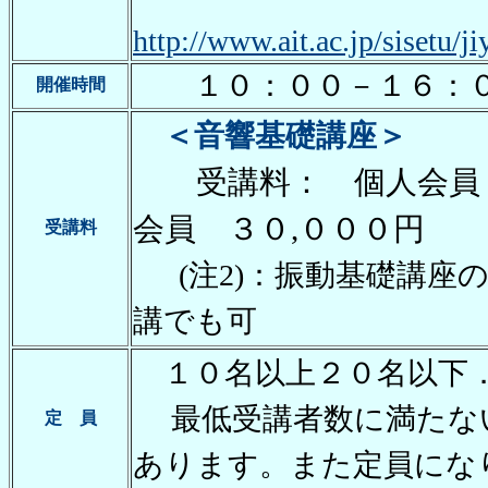
http://www.ait.ac.jp/sisetu/j
１０：００－１６：
開催時間
＜音響基礎講座＞
受講料： 個人会員
会員 ３０
,０００
円
受講料
(注2)：振動基礎講座
講でも可
１０名以上２０名以下
最低受講者数に満たな
定 員
あります。また定員にな