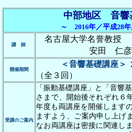
中部地区 音
～ 2016年／平成2
名古屋大学
講 師
安田 仁彦 
＜音響基礎講座＞
開催期間
（全３回）
「振動基礎講座」と「音響
さまで、開始後それぞれ６
年度も両講座を開催します
ますよう、ご案内申し上げ
受講のご案内
なお両講座は密接に関連し