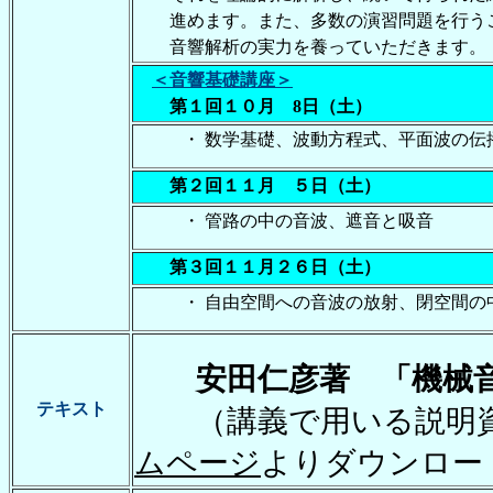
進めます。また、多数の演習問題を行うこ
音響解析の実力を養っていただきます。
＜音響基礎講座＞
第１回１０月 8日（土）
・ 数学基礎、波動方程式、平面波の伝
第２回１１月 ５日（土）
・ 管路の中の音波、遮音と吸音
第３回１１月２６日（土）
・ 自由空間への音波の放射、閉空間の中
安田仁彦著 「機械音
テキスト
（講義で用いる説明
ムページ
よりダウンロー