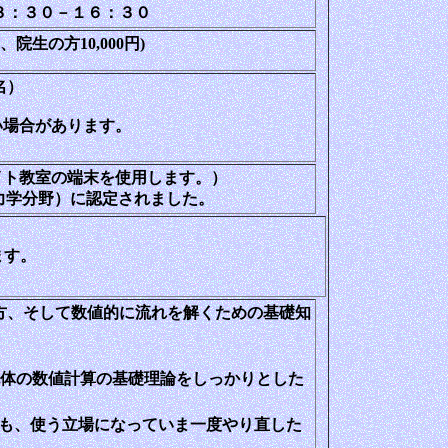
３：３０－１６：３０
生、院生の方10,000円)
名）
い場合があります。
イト教室の端末を使用します。）
力学分野）に認定されました。
ます。
方、そして数値的に流れを解くための基礎知
流体の数値計算の基礎理論をしっかりとした
も、使う立場になっていま一度やり直した