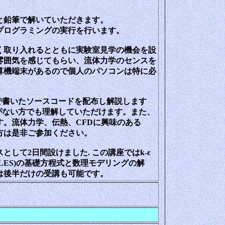
と鉛筆で解いていただきます。
プログラミングの実行を行います。
く取り入れるとともに実験室見学の機会を設
雰囲気を感じてもらい、流体力学のセンスを
算機端末があるので個人のパソコンは特に必
a90で書いたソースコードを配布し解説します
知識がない方でも理解していただけます。また、
。流体力学、伝熱、CFDに興味のある
方は是非ご参加ください。
して2日間設けました. この講座ではk-ε
LES)の基礎方程式と数理モデリングの解
は後半だけの受講も可能です。