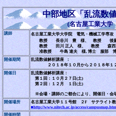
中部地区「乱流数
(名古屋工業大学
講師
名古屋工業大学大学院 電気・機械工学専攻
教授 長谷川 豊 様、 教授 後藤
教授 田川 正人 様、 教授 森西 
准教授 牛島 達夫 様
, 博士 服部
開催期間
乱流数値解析講座 ：
２０１８年１０月から２０１８年１２
開催日
乱流数値解析講座：
第１回：１０月２７日(土)
第２回：１２月 １日(土)
※会場・講師のご都合により、開催日・会
開催場所
名古屋工業大学１１号館 ２F サテライト
■http://www.nitech.ac.jp/access/campusmap.htm
開催時間