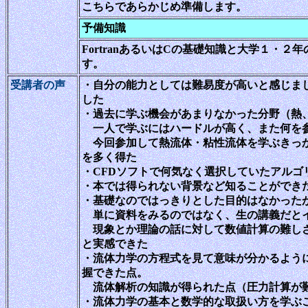
こちらであらかじめ準備します
予備知識
FortranあるいはCの基礎知識と大学１・
す。
受講者の声
・自分の能力としては難易度が高いと感じま
した
・過去に学ぶ機会があまりなかった分野（熱
一人で学ぶにはハードルが高く、また何を参
今回参加して熱流体・粘性流体を学ぶきっか
を多く得た
・CFDソフトで何気なく選択していたアルゴ
・本では得られない背景など知ることができ
・基礎なのではっきりとした目的はなかった
単に資料をみるのではなく、生の講義だと
現象とか理論の話に対して数値計算の難しさ
と実感できた
・流体力学の方程式を見て意味が分かるようになっ
握できた点。
流体解析の知識が得られた点（圧力計算が難
・流体力学の基本と数学的な取扱い方を学ぶ