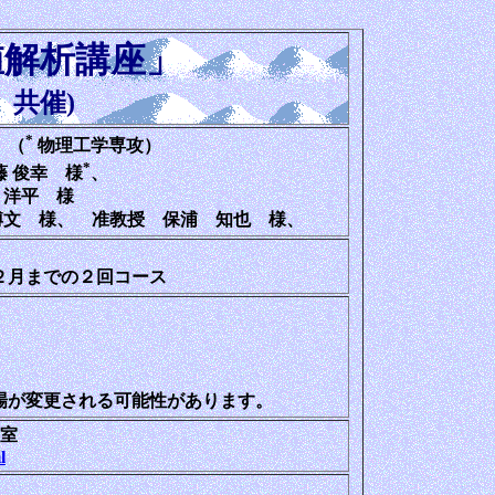
値解析講座」
 共催)
*
 （
物理工学専攻）
*
 俊幸 様
、
洋平 様
 博文 様、 准教授 保浦 知也 様、
月までの２回コース
場が変更される可能性があります。
教室
l