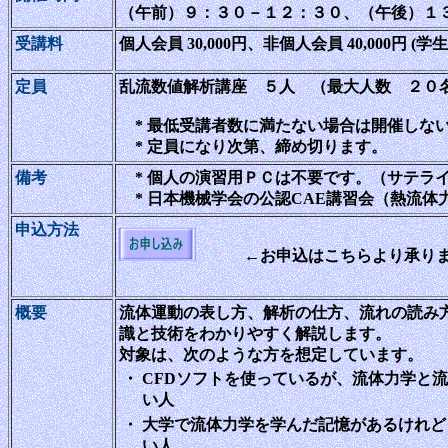
（午前）９：３０－１２：３０、（午後）１
受講料
個人会員 30,000円、非個人会員 40,000円 (学
定員
乱流数値解析講座 ５人 （最大人数 ２０
* 最低受講者数に満たない場合は開催しな
* 定員になり次第、締め切ります。
備考
* 個人の演習用ＰＣは不要です。（サテラ
* 日本機械学会の公認CAE講習会（熱流体
申込方法
←お申込はこちらより承り
概要
流体運動の表し方、解析の仕方、流れの読み
識と技術をわかりやすく解説します。
対象は、次のような方を想定しています。
・
CFDソフトを使っているが、流体力学と
い人
・
大学で流体力学を学んだ記憶があるけれど
い人