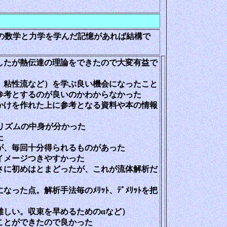
。
２年の数学と力学を学んだ記憶があれば結構で
したが熱伝達の理論をできたので大変有益で
、粘性流など）を学ぶ良い機会になったこと
考とするのが良いのかわからなかった
けを作れた上に参考となる資料や本の情報
リズムの中身が分かった
た
が、毎回十分得られるものがあった
イメージつきやすかった
に初めはとまどったが、これが流体解析だ
た点。解析手法毎のﾒﾘｯﾄ、ﾃﾞﾒﾘｯﾄを把
しい。収束を早めるためのαなど）
ことができたので良かった