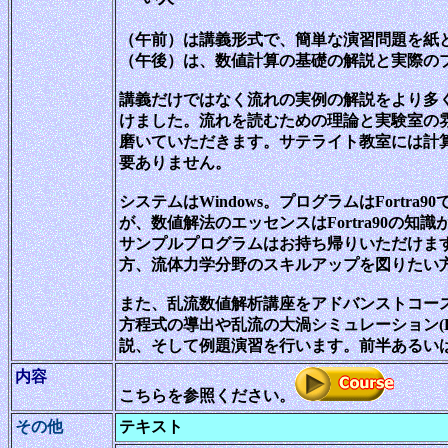
（午前）は講義形式で、簡単な演習問題を紙
（午後）は、数値計算の基礎の解説と実際の
講義だけではなく流れの実例の解説をより多
けました。流れを読むための理論と実験室の
磨いていただきます。サテライト教室には計
要ありません。
システムはWindows。プログラムはFortr
が、数値解法のエッセンスはFortra90の
サンプルプログラムはお持ち帰りいただけます
方、流体力学分野のスキルアップを図りたい
また、乱流数値解析講座をアドバンストコースと
方程式の導出や乱流の大渦シミュレーション(
説、そして例題演習を行います。前半あるい
内容
こちらを参照ください。
その他
テキスト