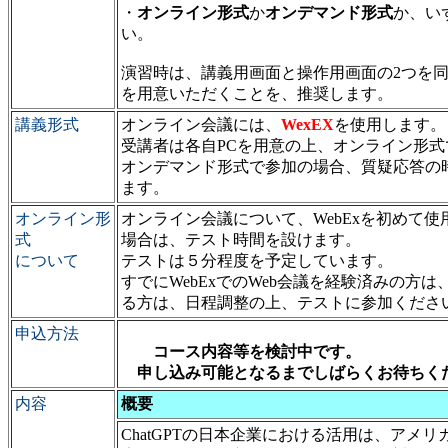
・
オンライン形式
か
オンデマンド形式
か、い
い。
演習時は、講義用画面と操作用画面の2つを
を用意いただくことを、推奨します。
講義形式
オンライン会議には、
WexEX
を使用します。
受講者は各自PCを用意の上、オンライン形
オンデマンド形式で参加の場合、質疑応答の
ます。
オンライン形
オンライン会議について、WebExを初めて
式
場合は、テスト時間を設けます。
について
テストは５分程度を予定しています。
すでにWebExでのWeb会議を経験済みの方
る方は、日程調整の上、テストに参加くださ
申込方法
コース内容等を検討中です。
申し込み可能となるまでしばらくお待ちく
内容
概要
ChatGPTの日本企業における活用は、アメ