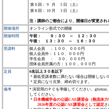
第５回：
9
月
5
日
（土）
第６回：
10
月
3
日
（土）
注：講師のご都合により、開催日が変更され
開催場所
オンライン形式での開催
開催時間
午前： ９：３０ ～ １２：３０
午後： １３：３０ ～ １６：３０
受講料
個人会員 ：１００、０００円
個人会員外：１１０、０００円
学生会員 ： ３０、０００円
団体会員所属の方：１００，０００円
定員
6名以上３０名以下
＊最低受講者数に満たない場合は開催しない
＊定員になり次第、締め切ります。
備考
* 演習用のＰＣを準備してください。gfortr
してください。
＊
日本機械学会の公認CAE講習会（熱流体力
2026年度の公認CAE講習会として認定
さ