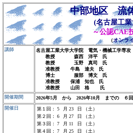
中部地区 流
(名古屋工業
～公認CAE
オンラ
（
講師
名古屋工業大学大学院 電気・機械工学専攻
教授
森西 洋平 氏
教授 玉野 真司 氏
准教授
牛島 達夫 氏
博士 服部 博文 氏
准教授
保浦 知也 氏
准教授 山田 格 氏
開催期間
2026年5月 から 2026年10月 までの ６
開催日
第１回：
5
月
23
日
（土）
第２回：
6
月
27
日
（土）
第３回：
7
月
11
日
（土）
第４回：
7
月
25
日
（土）