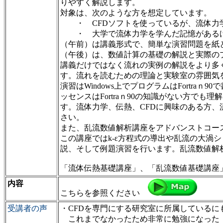
りやすく解説します。
対象は、次のような方を想定しています。
・ CFDソフトを使っているが、流体力
・ 大学で流体力学を学んだ記憶があるけ
（午前）は講義形式で、簡単な演習問題を紙
（午後）は、数値計算の基礎の解説と実際の
講義だけではなく流れの実例の解説をより多
す。流れを読むための理論と実験室の雰囲気
演習はWindows上でプログラムはFortr
ッセンスはFortraｎ90の知識がない方で
す。流体力学、伝熱、CFDに興味のある方
さい。
また、乱流数値解析講座をアドバンストコース
この講座ではk-ε方程式の導出や乱流の大渦シ
説、そして例題演習を行います。乱流数値解
「流体伝熱基礎講座」、「乱流数値基礎講座
内容
こちらを参照ください
受講者の声
・CFDを専門にする研究室に所属しているに
これまでなかったため非常に勉強になった