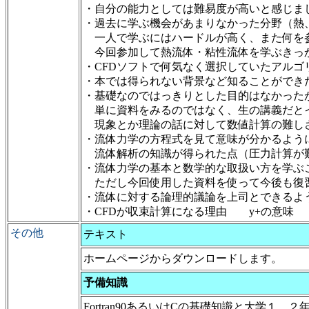
・自分の能力としては難易度が高いと感じま
・過去に学ぶ機会があまりなかった分野（熱
一人で学ぶにはハードルが高く、また何を
今回参加して熱流体・粘性流体を学ぶきっ
・CFDソフトで何気なく選択していたアルゴ
・本では得られない背景など知ることができ
・基礎なのではっきりとした目的はなかった
単に資料をみるのではなく、生の講義だと
現象とか理論の話に対して数値計算の難し
・流体力学の方程式を見て意味が分かるようにな
流体解析の知識が得られた点（圧力計算が難
・流体力学の基本と数学的な取扱い方を学ぶ
ただし今回使用した資料を使って今後も復
・流体に対する論理的議論を上司とできるよ
・CFDが収束計算になる理由 y+の意味
その他
テキスト
ホームページからダウンロードします。
予備知識
Fortran90あるいはCの基礎知識と大学１