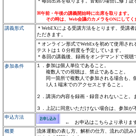
＊毎回出席を取ります。皆勤の場合に修了証
※
午前・
午後の講義開始時に出席を取ります。
その時は、Web会議のカメラをONにしてく
講義形式
＊
WebEXによる受講方法をとります。受講
ただきます。
＊
オンライン形式でWebExを初めて使用さ
テストは１０分程度を予定しています。
＊各回の講義後、録画をオンデマンドで視聴
１．参加は個人単位であること。
参加条件
複数人での視聴は、禁止であること。
同一箇所で複数人で参加される場合も、個
1人１端末でのアクセスとすること。
２．講演の内容を録画・録音されないこと。
３．上記に同意いただけない場合は、参加が
申込方法
← お申込はこちらより承りま
概要
流体運動の表し方、解析の仕方、流れの読み