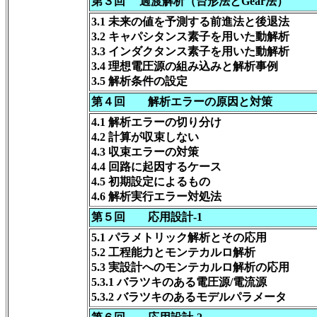
第３回 過渡解析（台形法とGear法）
3.1 未来の値を予測する前進法と後退法
3.2 キャパシタンス素子を用いた動解析
3.3 インダクタンス素子を用いた動解析
3.4 理想電圧源の組み込みと解析事例
3.5 解析条件の設定
第４回 解析エラーの原因と対策
4.1 解析エラーの切り分け
4.2 計算が収束しない
4.3 収束エラーの対策
4.4 回路に起因するケース
4.5 初期設定によるもの
4.6 解析実行エラー対処法
第５回 応用設計-1
5.1 パラメトリック解析とその応用
5.2 工程能力とモンテカルロ解析
5.3 実設計へのモンテカルロ解析の応用
5.3.1 バラツキのある電圧源/電流源
5.3.2 バラツキのあるモデルパラメータ