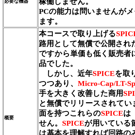
稼働しません。
必要な機器
PCの能力は問いませんがメ
ます。
本コースで取り上げる
SPIC
路用として無償で公開され
ですから単価も低く販売者
品でした。
しかし、近年
SPICE
を取
つつあり、
Micro-Cap/LT-Spi
手を大きく改善した商用
SP
と無償でリリースされてい
面を持つこれらの
SPICE
は
概要
せん。
SPICE
が用いている
は基本を理解すれば回路の