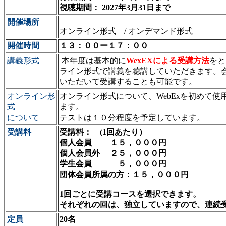
視聴期間： 2027年3月31日まで
開催場所
オンライン形式 / オンデマンド形式
開催時間
１３：００ー１７：００
講義形式
本年度は基本的に
WexEXによる受講方法
をと
ライン形式で講義を聴講していただきます。
いただいて受講することも可能です。
オンライン形
オンライン形式について、WebExを初めて
式
ます。
について
テストは１０分程度を予定しています。
受講料
受講料： (1回あたり）
個人会員 １５，０００円
個人会員外 ２５，０００円
学生会員 ５，０００円
団体会員所属の方：１５，０００円
1回ごとに受講コースを選択できます。
それぞれの回は、独立していますので、連続
定員
20名