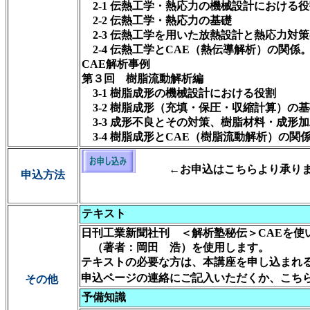
2-1 伝熱工学・熱応力の機械設計における役
2-2 伝熱工学・熱応力の基礎
2-3 伝熱工学を用いた放熱設計と熱応力対
2-4 伝熱工学とCAE（熱伝導解析）の関係
CAE解析事例
第３回 樹脂流動解析編
3-1 樹脂成形の機械設計における役割
3-2 樹脂成形（充填・保圧・収縮計算）の基
3-3 成形不良とその対策、樹脂材料・成形
3-4 樹脂成形とCAE（樹脂流動解析）の関
←お申込はこちらより承り
申込方法
テキスト
日刊工業新聞社刊 ＜解析塾秘伝＞CAEを使
（著者：岡田 浩）を使用します。
テキストの必要な方は、本講座を申し込まれ
申込ページの連絡にご記入いただくか、こち
その他
予備知識