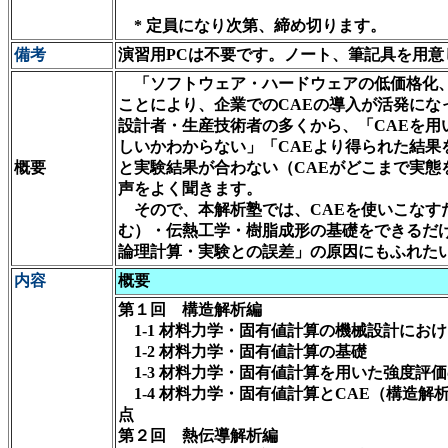
* 定員になり次第、締め切ります。
備考
演習用PCは不要です。ノート、筆記具を用意
「ソフトウェア・ハードウェアの低価格化
ことにより、企業でのCAEの導入が活発にな
設計者・生産技術者の多くから、「CAEを用
しいかわからない」「CAEより得られた結果
概要
と実験結果が合わない（CAEがどこまで実態
声をよく聞きます。
そので、本解析塾では、CAEを使いこなす
む）・伝熱工学・樹脂成形の基礎をできるだけ
論理計算・実験との誤差」の原因にもふれた
内容
概要
第１回 構造解析編
1-1 材料力学・固有値計算の機械設計にお
1-2 材料力学・固有値計算の基礎
1-3 材料力学・固有値計算を用いた強度評
1-4 材料力学・固有値計算とCAE（構造解
点
第２回 熱伝導解析編