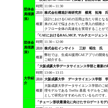
時間
11:00～11:30
団体会
講師
株式会社構造計画研究所 横尾 拓海 
員様講
演2
設計におけるCAEの活用は当たり前となる中,
概要
来のCAEで悩まされていた導入の煩雑さ
クフロー全体の高速化を実現することが
「CAEにおけるRAG,MCP, マルチエージェ
時間
11:30～12:00
団体会
員様講
講師
株式会社インサイト 三好 昭生 氏
演3
弊社では、生成AI援用CAEアプリの開
概要
ご紹介する。
「大阪成蹊大学データサイエンス学部と最新の
時間
13:00～13:15
大学紹
講師
大阪成蹊大学
データサイエンス学部 
介
大阪成蹊大学データサイエンス学部のご
概要
理モデルである Trefftz 基底 モデルをご
として研究がすすめられているものです
「チェーン形状最適化に向けたサロゲートモデ