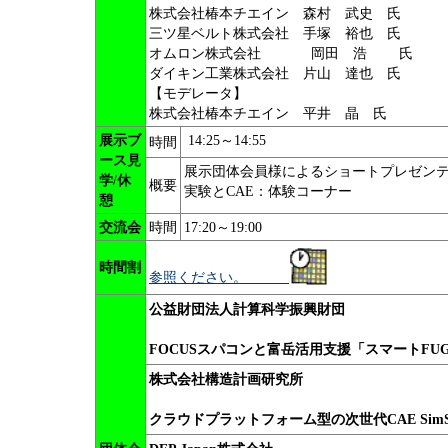
株式会社椿本チエイン 森村 武史 氏
三ツ星ベルト株式会社 手塚 裕也 氏
オムロン株式会社 岡田 浩 氏
ダイキン工業株式会社 片山 達也 氏
【モデレータ】
株式会社椿本チエイン 平井 晶 氏
展示ブ
14:25～14:55
時間
ース見
展示団体会員様によるショートプレゼン
学/休
概要
実験とCAE：体験コーナー
憩
交流会
時間
17:20～19:00
時間割
参照ください。
公益財団法人計算科学振興財団
FOCUSスパコンと富岳活用支援「スマートFU
株式会社構造計画研究所
クラウドプラットフォーム型の次世代CAE SimSc