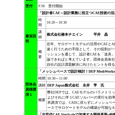
受付
9:50 受付開始
「設計者CAE～設計業務に役立つCAE技術の活
時
10:20～10:30
間
講
株式会社椿本チエイン 平井 晶 
趣旨説
師
明
近年、サロゲートモデルの活用やCAEとA
速く行うための手段として、その役割が一
概
ッションを通じて、設計者CAEを「道具
要
論できればと考えています。団体会員各社
自社の設計課題解決に向けたヒントを得る
「メッシュベースで設計検討！DEP MeshWork
時間
10:30～11:00
団体会
講師
DEP Japan株式会社 永井 亨 氏
員様講
弊社DEPでは、CAEモデルのパラメトリ
演１
よびそれに伴うCAEソルバーの実行を効率
概要
本講演では、CADに戻らずにメッシュベ
ースでサロゲートモデルの構築が可能なAI
「次世代CAE SimScaleで加速する開発革新~