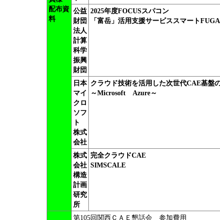
配布資
公益
2025年度FOCUSスパコン
料
財団
「富岳」活用支援サービススマートFUGA
法人
計算
科学
振興
財団
日本
クラウド技術を活用した次世代CAE基盤
マイ
～Microsoft Azure～
クロ
ソフ
ト
株式
会社
株式
完全クラウドCAE
会社
SIMSCALE
構造
計画
研究
所
第105回関西ＣＡＥ懇話会 参加費用