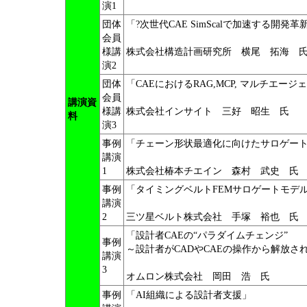
演1
団体
「?次世代CAE SimScalで加速する開発
会員
様講
株式会社構造計画研究所 横尾 拓海 
演2
団体
「CAEにおけるRAG,MCP, マルチエ
会員
講演資
様講
株式会社インサイト 三好 昭生 氏
料
演3
事例
「チェーン形状最適化に向けたサロゲー
講演
1
株式会社椿本チエイン 森村 武史 氏
事例
「タイミングベルトFEMサロゲートモデ
講演
2
三ツ星ベルト株式会社 手塚 裕也 氏
「設計者CAEの“パラダイムチェンジ”
事例
～設計者がCADやCAEの操作から解放さ
講演
3
オムロン株式会社 岡田 浩 氏
事例
「AI組織による設計者支援」