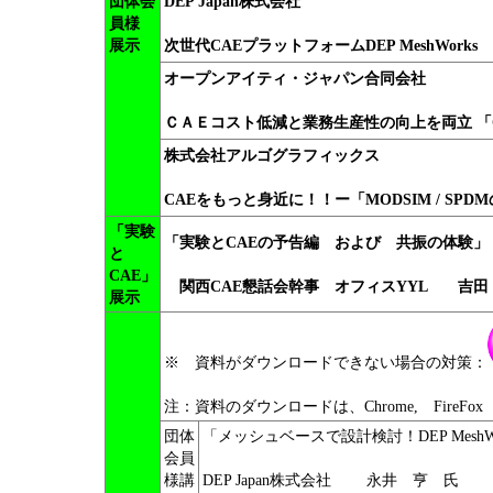
団体会
DEP Japan株式会社
員様
展示
次世代CAEプラットフォームDEP MeshWorks
オープンアイティ・ジャパン合同会社
ＣＡＥコスト低減と業務生産性の向上を両立 「Op
株式会社アルゴグラフィックス
CAEをもっと身近に！！ー「MODSIM / SPD
「実験
「実験とCAEの予告編 および 共振の体験」
と
CAE」
関西CAE懇話会幹事 オフィスYYL 吉田
展示
※ 資料がダウンロードできない場合の対策：
注：資料のダウンロードは、Chrome, FireF
団体
「メッシュベースで設計検討！DEP MeshW
会員
様講
DEP Japan株式会社 永井 亨 氏