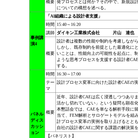
概要
発プロセスとは何か？その中で、新規設計
についての構想を述べる。
「AI組織による設計者支援」
時間
15:40～16:20
講師
ダイキン工業株式会社 片山 達也
事例講
設計者は複数の性能や制約を考慮しながら
演4
しかし、既存制約を前提とした最適化に
概要
いことは、性能向上の可能性を起点に、
ような思考プロセスを支援する設計者CA
する。
時間
16:30～17:00
テー
設計プロセス変革に向けた設計者CAEの
マ
近年、設計者CAEは広く浸透しつつあり
活かし切れていない」という疑問も顕在
本懇話会では、CAEを単なる解析手段に
概要
パネル
当て、FEM解析とサロゲートモデルを組
ディス
計プロセス変革の実例を取り上げるととも
カッシ
自社の設計者CAEに関する課題の解決策
ョン
【パネリスト】