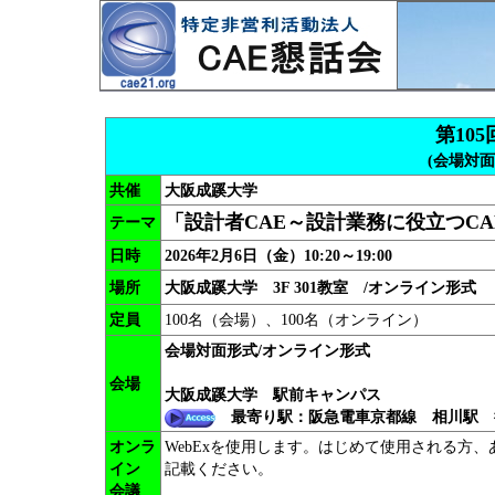
第10
(会場対
共催
大阪成蹊大学
「設計者CAE～設計業務に役立つC
テーマ
日時
2026年2月6日（金）10:20～19:00
場所
大阪成蹊大学 3F 301教室 /オンライン形式
定員
100名（会場）、100名（オンライン）
会場対面形式/オンライン形式
会場
大阪成蹊大学 駅前キャンパス
最寄り駅：阪急電車京都線 相川駅 
オンラ
WebExを使用します。はじめて使用される方
イン
記載ください。
会議