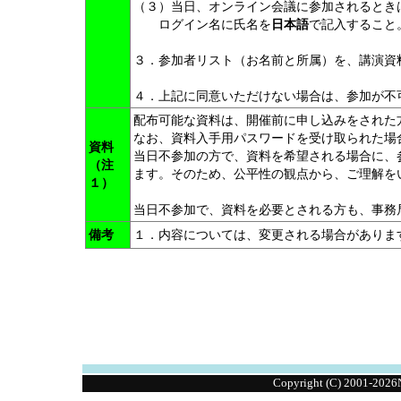
（３）当日、オンライン会議に参加されるとき
ログイン名に氏名を
日本語
で記入すること
３．参加者リスト（お名前と所属）を、講演資
４．上記に同意いただけない場合は、参加が不
配布可能な資料は、開催前に
申し込みをされた
なお、資料入手用パスワードを受け取られた場
資料
当日不参加の方で、資料を希望される場合に、
（注
ます。そのため、公平性の観点から、ご理解を
１）
当日不参加で、資料を必要とされる方も、事務局(jimu
備考
１．内容については、変更される場合がありま
Copyright (C) 2001-20