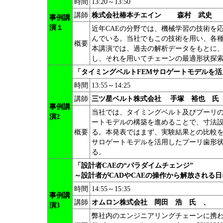
時間
13:20～13:50
講師
株式会社椿本チエイン 森村 武史
事例講
演１
近年CAEの分野では、機械学習の技術を
んでいる。当社でもこの技術を用い、各
概要
本講演では、過去の解析データをもとに
し、それを用いてチェーンの最適形状探
「タイミングベルトFEMサロゲートモデルを
時間
13:55～14:25
講師
三ツ星ベルト株式会社 手塚 裕也 氏
事例講
当社では、タイミングベルト及びプーリの
演2
ートモデルの構築を進めることで、寸法
概要
る。本発表ではまず、実験結果との比較を
サロゲートモデルを活用したプーリ歯形
る。
「設計者CAEの“パラダイムチェンジ”
～設計者がCADやCAEの操作から解放される
時間
14:55～15:35
事例講
講師
オムロン株式会社 岡田 浩 氏 
演3
弊社内のエンジニアリングチェーンに携わ