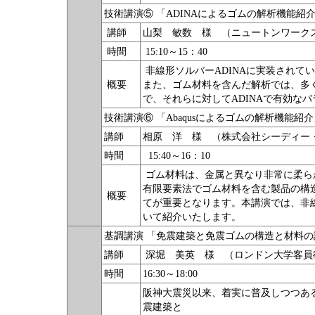
技術講演⑤ 「ADINAによるゴムの解析機能紹
講師
山梨 敏数 様 （ニュートンワーク
時間
15:10～15：40
非線形ソルバーADINAに実装されて
概要
また、ゴム材料を含んだ解析では、多
で、それらに対してADINAで有効な
技術講演⑥ 「Abaqusによるゴムの解析機能紹介
講師
相原 洋 様 （株式会社シーディー
時間
15:40～16：10
ゴム材料は、金属と異なり非常に柔ら
有限要素法でゴム材料を含む製品の構
概要
てが重要となります。本講演では、非線
いて紹介いたします。
基調講演 「免震建築と免震ゴムの構造と材料
講師
深堀 美英 様 （ロンドン大学客員
時間
16:30～18:00
阪神大震災以来、着実に普及しつつあ
震建築と