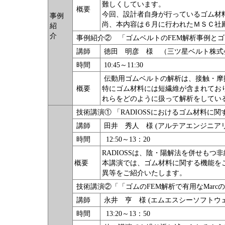
難しくしています。
概要
今回、設計者自身が行っているゴム材
事例
尚、本内容は６月に行われたＭＳＣ社
紹
介
事例紹介② 「ゴムベルトのFEM解析事例と
講師
徳田 明彦 様 （三ツ星ベルト株式
時間
10:45～11:30
伝動用ゴムベルトの解析は、接触・摩
概要
特にゴム材料には短繊維が含まれてお
れらをどのように扱って解析をしてい
技術講演① 「RADIOSSにおけるゴム材料に
講師
田井 秀人 様 (アルテアエンジニア
時間
12:50～13：20
RADIOSSは、陰・陽解法を併せもつ
概要
本講演では、ゴム材料に関する機能を
異等をご紹介いたします。
技術講演②「「ゴムのFEM解析で有用なMarc
講師
永井 亨 様 (エムエスシーソフトウ
時間
13:20～13：50