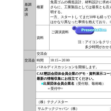
免震ゴムの構造設計、材料設計に求め
基調
概要
さらに、工業製品としては最長とも言
講
明する。
演
一方、スタートし てまだ10年も経って
はかなり異なった事情を抱えており、
ご講演資料
資料
注：アイコンをクリックします
多少時間がかかる場合があり
交流会
交流会
時間
18:15～20:00
パネルディスカッションを開催します。
CAE懇話会団体会員企業のデモ・資料展示コー
最新の情報収集にお役立てください。
■
出展団体会員企業名
（受付順、敬称略）
＝受付中=
（株）テクノスター 国産C
サムテックジャパン（株）