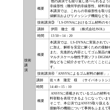
他の講演でも繰り返し述べられるよう
非線形性（幾何学的非線形性、材料非
概要
本講演では、これらの非線形性を取り扱
値解法およびリメッシング機能などを
技術講演③ 「LS-DYNAにおけるゴム材料のモ
講師
伊田 徹士 様 （株式会社JSOL)
時間
13:50～14：20
本講演では、LS-DYNAに実装され
に加え、解析を安定に解くための接触
また、先進的な内容としてゴム製品の
概要
マルチスケール物性予測ソフトDIGIM
技術
例などをご紹介させていただくことによ
講
す。
演
技術講演④「ANSYSによるゴム材料の解析」
講師
佐々木 隆宏 様 （サイバネットシ
時間
14:40～15：10
ANSYSに搭載されているゴムの材料
料挙動を表現できるようになっていま
概要
そこで、本公演ではANSYS取り扱え
接触等の機能について事例をふまえて