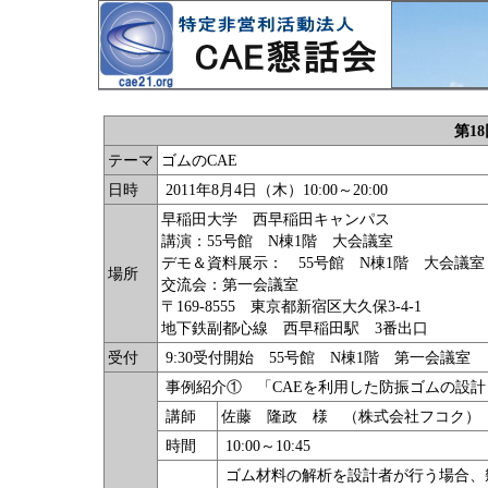
第1
テーマ
ゴムのCAE
日時
2011年8月4日（木）10:00～20:00
早稲田大学 西早稲田キャンパス
講演：55号館 N棟1階 大会議室
デモ＆資料展示： 55号館 N棟1階 大会議
場所
交流会：第一会議室
〒169-8555 東京都新宿区大久保3-4-1
地下鉄副都心線 西早稲田駅 3番出口
受付
9:30受付開始 55号館 N棟1階 第一会議室
事例紹介① 「CAEを利用した防振ゴムの設計
講師
佐藤 隆政 様 （株式会社フコク）
時間
10:00～10:45
ゴム材料の解析を設計者が行う場合、