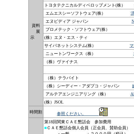
トヨタテクニカルディベロップメント(株） 
エムエスシーソフトウェア(株）
エヌビディア ジャパン
N
資料
プロメテック・ソフトウェア(株
展
示
(株）エヌ・エス・テ
サイバネットシステム(株）
マ
ニュートンワークス（株）
（株）ヴァイナ
（株）テラバイ
（株）シーディー・アダプコ・ジャパン
アルテアエンジニアリング（株）
A
(株）JSO
時間割
参照ください。
第18回関東ＣＡＥ懇話会 参加費用
■
ＣＡＥ懇話会個人会員（正会員、賛助会員）
・一般 ：２０００円（税込） ・