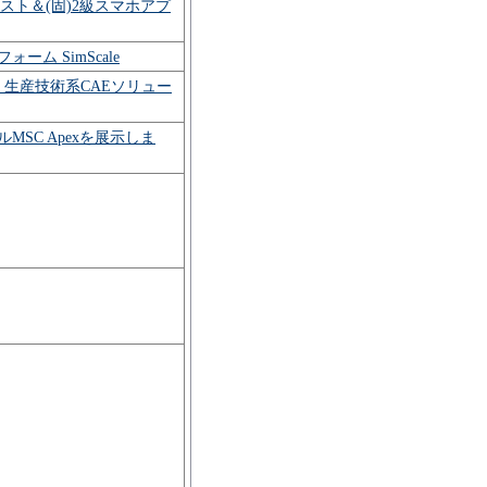
スト＆(固)2級スマホアプ
ーム SimScale
・生産技術系CAEソリュー
SC Apexを展示しま