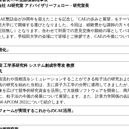
社 AI研究室 アドバイザリーフェロー・研究室長
AE懇話会が20周年を迎えたことを記念し「CAEの歩みと展望」をテーマ
田大学にて開催する運びとなりました。今回は、経験豊かな講師の方々
配信無し）となります。合わせて対面での意見交換や親睦の場としてパ
たします。早稲田大学の会場にて皆様とご挨拶でき、CAEの今後につい
。
用化」
院 工学系研究科 システム創成学専攻 教授
氏
面流れや混相流をシミュレーションすることができる粒子法の研究およ
法の研究を始めた当初は、主に原子力工学の分野に適用してきましたが
象を広げて競争的研究資金を活用して大規模ソフトウェアを開発し、商
に、粒子法の今後の発展について展望します。また、計算力学関係の会
-APCOM 2022について紹介します。
フォームが実現するこれからのCAE活用」