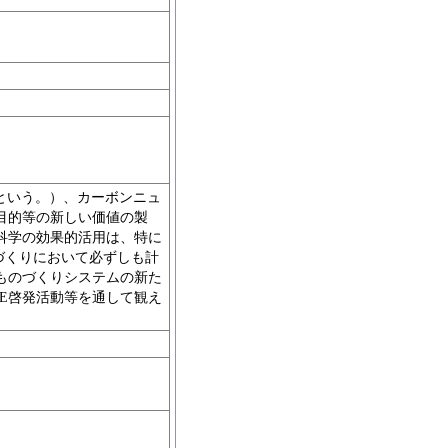
「CPS」という。）、カーボンニュ
目的等の新しい価値の製
科学の効果的活用は、特に
づくりにおいて必ずしも計
ものづくりシステムの新た
E啓発活動等を通して観え