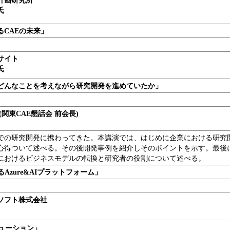
計画研究所
氏
るCAEの未来」
サイト
氏
どんなことを考えながら研究開発を進めていたか」
(関東CAE懇話会 前会長)
業での研究開発に携わってきた。本講演では、はじめに企業における研究
心得ついて述べる。その後開発事例を紹介しそのポイントを示す。最後
におけるビジネスモデルの転換と研究者の役割について述べる。
Azure&AIプラットフォーム
」
ソフト株式会社
ソリューション
」