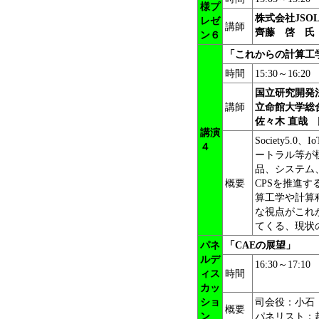
様プ
株式会社JS
レゼ
講師
齊藤 啓 氏
ン６
「
これからの計算工
時間
15:30～16:20
国立研究開発
講師
立命館大学総
佐々木 直哉 
講演
Society5.
４
ートラル等が
品、システム
概要
CPSを推進
算工学や計算
な視点がこれ
てくる、現状
パネ
「CAEの展望
」
ルデ
16:30～17:10
ィス
時間
カッ
ショ
司会役：小石
概要
ン
パネリスト：