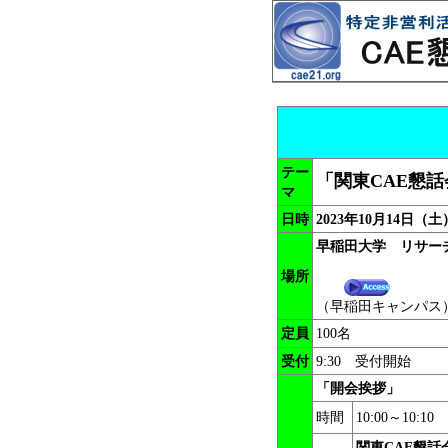
テー
「関東CAE懇話
マ
日時
2023年10月14日（土）1
早稲田大学 リサー
場所
（早稲田キャンパス
定員
100名
受付
9:30 受付開始
「開会挨拶」
時間
10:00～10:10
関東CAE懇話