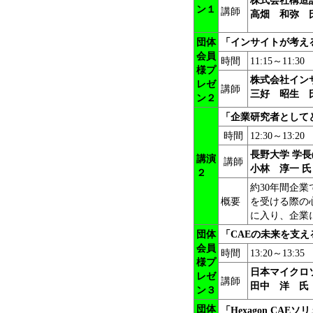
株式会社構造
ン１
講師
高畑 和弥 
団体
「インサイトが考え
会員
時間
11:15～11:30
様プ
株式会社イン
レゼ
講師
三好 昭生 
ン２
「企業研究者として
時間
12:30～13:20
長野大学 学長
講演
講師
小林 淳一 氏
２
約30年間企
概要
を受ける際の
に入り、企業
団体
「
CAEの未来を支える
会員
時間
13:20～13:35
様プ
日本マイクロ
レゼ
講師
田中 洋 氏
ン
３
団体
「
Hexagon CAE