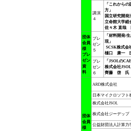
「
これからの
方」
講演
国立研究開発
４
立命館大学総
佐々木 直哉 
「
材料開発/
団体
プレ
現」
会員
ゼン
SCSK株式
様
５
樋口 康一 
プレ
ゼン
「JSOLのC
プレ
資
株式会社JS
ゼン
料
齊藤 啓 氏
６
ARD株式会社
日本マイクロソフト
株式会社JSOL
株式会社ジーデップ
団体
会員
公益財団法人計算力
様