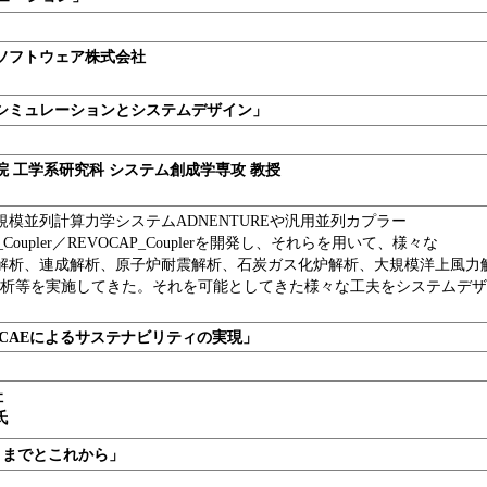
ソフトウェア株式会社
シミュレーションとシステムデザイン」
院 工学系研究科 システム創成学専攻 教授
規模並列計算力学システムADNENTUREや汎用並列カプラー
E_Coupler／REVOCAP_Couplerを開発し、それらを用いて、様々な
解析、連成解析、原子炉耐震解析、石炭ガス化炉解析、大規模洋上風力
解析等を実施してきた。それを可能としてきた様々な工夫をシステムデ
術CAEによるサステナビリティの実現」
会社
氏
ここまでとこれから
」