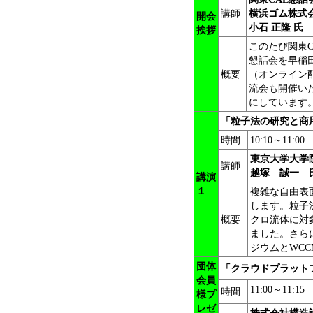
講師
横浜ゴム株式会
開会
小石 正隆 氏
挨拶
このたび関東C
懇話会を早稲
概要
（オンライン
流会も開催い
にしています
「粒子法の研究と商
時間
10:10～11:00
東京大学大学
講師
越塚 誠一 
講演
１
複雑な自由表
します。粒子
概要
クロ流体に対
ました。さら
ジウムとWCCM
団体
「
クラウドプラット
会員
11:00～11:15
時間
様プ
レゼ