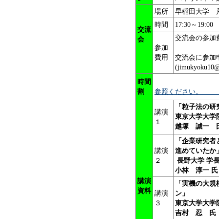
場所
早稲田大学
時間
17:30～19:00
交流
交流会の参加
会
参加
費用
交流会に参加
(jimukyoku1
時間
割
参照ください
「粒子法の研
講演
東京大学大学
１
越塚 誠一 
「企業研究者
講演
進めていたか
２
長野大学 学長
小林 淳一 氏
講演
「
実機の大規
資料
講演
ン」
３
東京大学大学
吉村 忍 氏