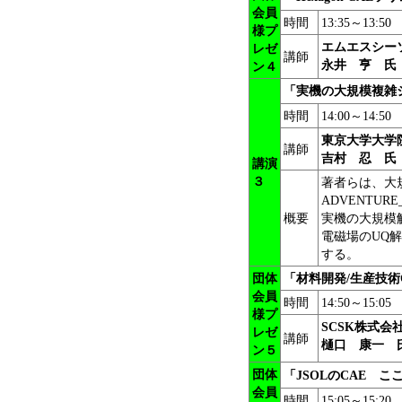
会員
時間
13:35～13:50
様プ
エムエスシー
レゼ
講師
永井 亨 氏
ン４
「
実機の大規模複雑
時間
14:00～14:50
東京大学大学
講師
吉村 忍 氏
講演
３
著者らは、大
ADVENTUR
概要
実機の大規模
電磁場のUQ
する。
団体
「
材料開発/生産技
会員
時間
14:50～15:05
様プ
SCSK株式
レゼ
講師
樋口 康一 
ン５
団体
「JSOLのCAE 
会員
時間
15:05～15:20