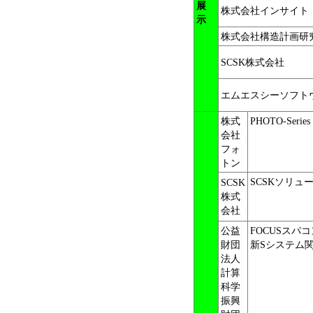
展
株式会社インサイト
示
株式会社構造計画研
SCSK株式会社
エムエスシーソフト
株式
PHOTO-Series
会社
フォ
トン
SCSKソリュ
SCSK
株式
会社
公益
FOCUSスパ
財団
新Sシステム
法人
計算
科学
振興