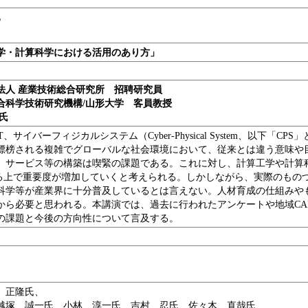
OL
学・計算科学における活用のあり方」
法人 産業技術総合研究所 招聘研究員
合科学技術研究機構/山形大学 客員教授
氏
0、IoT、サイバーフィジカルシステム（Cyber-Physical System、以下
標榜される複雑でグローバルな社会環境において、従来とは違う意味や
、サービス等の構築は喫緊の課題である。これに対し、計算工学や計算
する上で重要度が増加していくと考えられる。しかしながら、実際のもの
科学等が産業界に十分普及しているとは言えない。人材育成の仕組みや
から必要と思われる。本講演では、過去に行われたアンケートや地域CA
の課題と今後の方向性について言及する。
 正隆氏、
越塚 誠一氏、小林 淳一氏、吉村 忍氏、佐々木 直哉氏