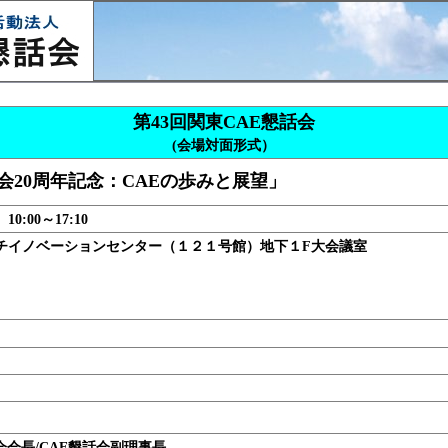
第43回関東CAE懇話会
(会場対面形式）
会20周年記念：CAEの歩みと展望」
0:00～17:10
チイノベーションセンター（１２１号館）地下１F大会議室
）
会会長/CAE懇話会副理事長