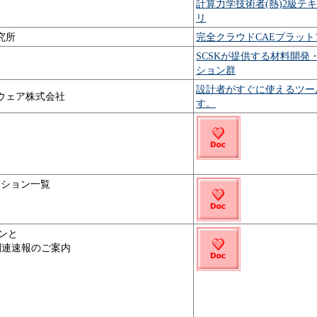
計算力学技術者(熱)2級テキ
リ
究所
完全クラウドCAEプラットフォ
SCSKが提供する材料開発
ション群
設計者がすぐに使えるツールM
ウェア株式会社
す。
ーション一覧
コンと
関連速報のご案内