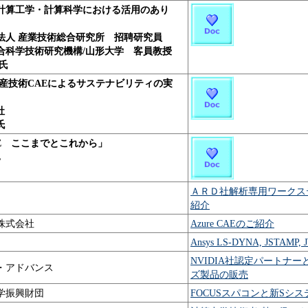
計算工学・計算科学における活用のあり
法人 産業技術総合研究所 招聘研究員
合科学技術研究機構/山形大学 客員教授
氏
生産技術CAEによるサステナビリティの実
会社
氏
AE ここまでとこれから
」
OL
ＡＲＤ社解析専用ワークス
紹介
株式会社
Azure CAEのご紹介
Ansys LS-DYNA, JSTAMP,
NVIDIA社認定パートナ
・アドバンス
ズ製品の販売
学振興財団
FOCUSスパコンと新Sシ