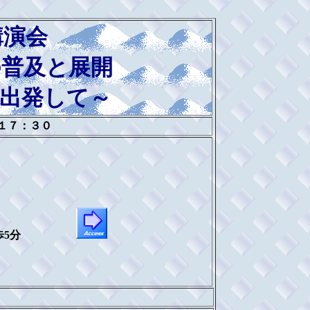
講演会
の普及と展開
出発して～
１７：３０
駅 徒歩5分