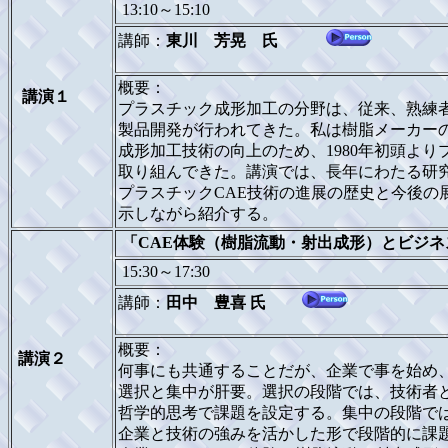
13:10～15:10
講師：
東川 芳晃 氏
概要：
講演１
プラスチック成形加工の分野は、従来、熟練
製品開発が行われてきた。私は樹脂メーカー
成形加工技術の向上のため、1980年初頭より
取り組んできた。講演では、長年にわたる研
プラスチックCAE技術の進展の歴史と今後の
示しながら紹介する。
「CAE体験（樹脂流動・射出成形）とビジネ
15:30～17:30
講師：
田中 豊喜 氏
概要：
講演２
何事にも共通することだが、企業で事を始め
選択と集中が肝要。選択の段階では、技術者
哲学的思考で課題を設定する。集中の段階で
企業と技術の強みを活かした形で段階的に課