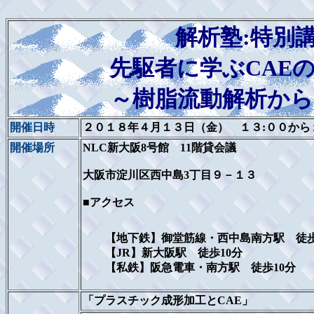
解析塾:特別
先駆者に学ぶCAE
～樹脂流動解析から
開催日時
２０１８年４月１３日（金） １３:００から
開催場所
NLC新大阪8号館 11階貸会議
大阪市淀川区西中島3丁目９－１３
■
アクセス
【地下鉄】御堂筋線・西中島南方
【JR】新大阪駅 徒歩10分
【私鉄】阪急電車・南方駅 徒歩10分
「プラスチック成形加工とCAE」