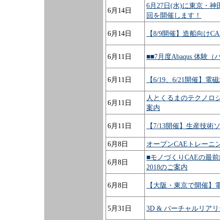
6月27日(水)に東京・
6月14日
回を開催します！
6月14日
【8/9開催】造船向けC
6月11日
■■7月度Abaqus 体
6月11日
【6/19、6/21開催
人とくるまのテクノロジー
6月11日
案内
6月11日
【7/13開催】生産技術
6月8日
オープンCAEトレーニ
■モノづくりCAEの最前
6月8日
2018のご案内
6月8日
【大阪・東京で開催】
5月31日
3D & バーチャルリア