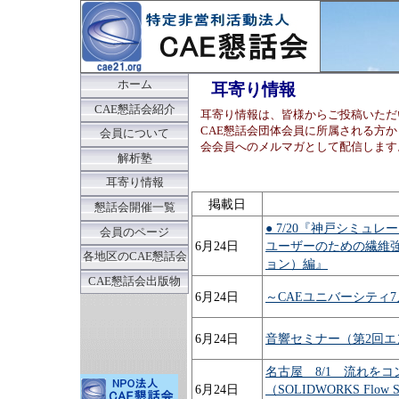
ホーム
耳寄り情報
CAE懇話会紹介
耳寄り情報は、皆様からご投稿いただ
CAE懇話会団体会員に所属される方か
会員について
会会員へのメルマガとして配信します
解析塾
耳寄り情報
掲載日
懇話会開催一覧
● 7/20『神戸シミュ
会員のページ
6月24日
ユーザーのための繊維
各地区のCAE懇話会
ョン）編』
CAE懇話会出版物
6月24日
～CAEユニバーシティ
6月24日
音響セミナー（第2回
名古屋 8/1 流れを
6月24日
（SOLIDWORKS Flow