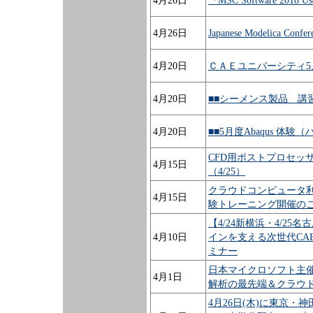
4月26日
『MSC Software 2018 
4月26日
Japanese Modelica Conf
4月20日
ＣＡＥユニバーシティ5
4月20日
■■シーメンス製品 講
4月20日
■■5月度Abaqus 体
CFD用ポストプロセッサ「F
4月15日
（4/25）
クラウドコンピュータ利用
4月15日
験トレーニング開催の
【4/24新横浜・4/2
4月10日
インを支える次世代CAE環
ミナー
日本マイクロソフト主催
4月1日
解析の最先端＆クラウ
4月26日(木)に東京・