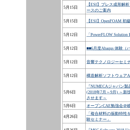
【ESI】プレス成形解析
5月15日
ースのご案内
5月15日
【ESI】OpenFOAM
5月12日
「PowerFLOW Soluti
5月12日
■■6月度Abaqus 体
5月12日
音響テクノロジーセミナ
5月12日
構造解析ソフトウェアAdva
『NUMECAジャパン
5月6日
(2018年7月～9月)
させます～
5月6日
オープンCAE勉強会＠
「複合材料の振動特性を予測す
4月26日
験セミナー」