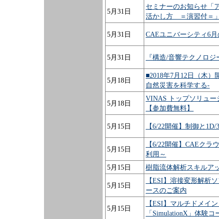
セミナーのお知らせ「
5月31日
活かし方 ＝演習付＝
5月31日
CAEユニバーシティ6
5月31日
『構造/音響テクノロジ
■2018年7月12日（木
5月18日
自然災害を科学する-
VINAS トップソリュ
5月18日
【参加費無料】
5月15日
【6/22開催】制御と1
【6/22開催】CAEク
5月15日
利用～
5月15日
樹脂流体解析スキルア
【ESI】溶接変形解析ソフト
5月15日
ースのご案内
【ESI】マルチドメイ
5月15日
「SimulationX」体