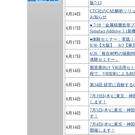
阪7/13
CTC社のCAE解析ソ
6月24日
お知らせ
● 7/18「金属積層造
6月17日
Simufact Additi
●体験セミナー：実践！体験
6月17日
8/30【大阪】 8/3【東
6/26「複合材料の振動特性を
6月17日
体験セミナー」
製造業向け VR活用セミ
6月14日
程で、VR技術による効
6月14日
第34回 経営に貢献する
7月19日(木)に東京・
6月14日
します！
7月5日(木)に東京・
6月14日
す！
7月4日(水)に東京・
6月14日
開催します！