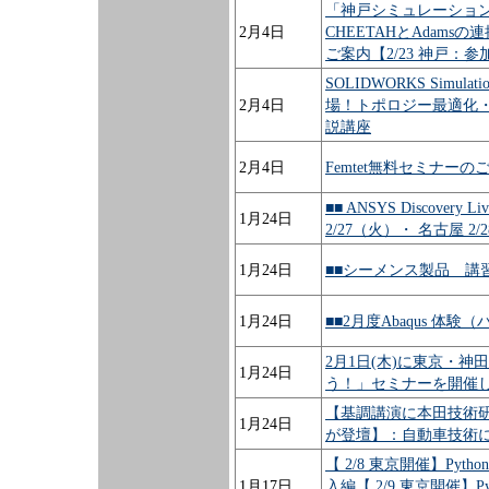
「神戸シミュレーショ
2月4日
CHEETAHとAdam
ご案内【2/23 神戸：
SOLIDWORKS Simu
2月4日
場！トポロジー最適化
説講座
2月4日
Femtet無料セミナーの
■■ ANSYS Discove
1月24日
2/27（火）・ 名古屋 2/28
1月24日
■■シーメンス製品 講習
1月24日
■■2月度Abaqus 体
2月1日(木)に東京・神田
1月24日
う！」セミナーを開催
【基調講演に本田技術研
1月24日
が登壇】：自動車技術に
【 2/8 東京開催】Py
1月17日
入編【 2/9 東京開催】