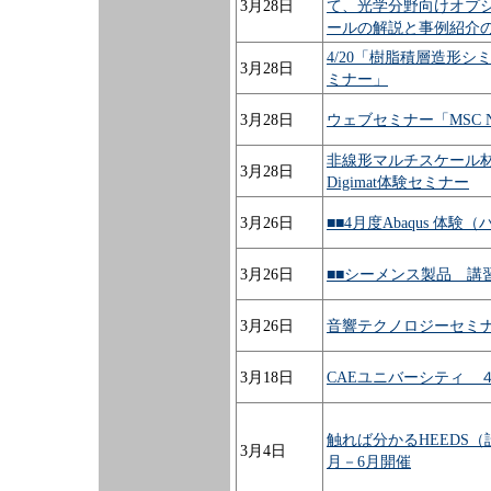
3月28日
て、光学分野向けオプ
ールの解説と事例紹介
4/20「樹脂積層造形シミ
3月28日
ミナー」
3月28日
ウェブセミナー「MSC Na
非線形マルチスケール
3月28日
Digimat体験セミナー
3月26日
■■4月度Abaqus 体
3月26日
■■シーメンス製品 講習
3月26日
音響テクノロジーセミ
3月18日
CAEユニバーシティ 
触れば分かるHEEDS
3月4日
月－6月開催