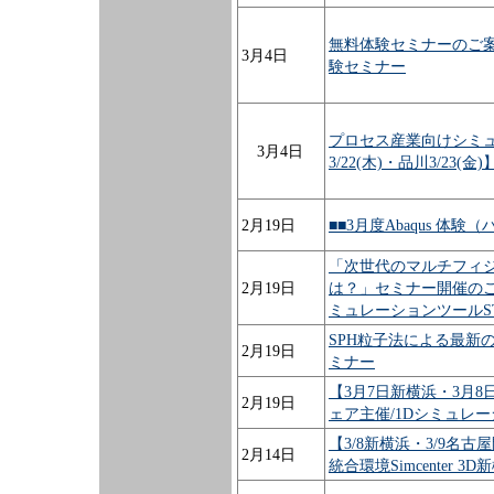
無料体験セミナーのご案内
3月4日
験セミナー
プロセス産業向けシミ
3月4日
3/22(木)・品川3/23(金)
2月19日
■■3月度Abaqus 体
「次世代のマルチフィ
2月19日
は？」セミナー開催の
ミュレーションツールST
SPH粒子法による最新
2月19日
ミナー
【3月7日新横浜・3月
2月19日
ェア主催/1Dシミュレ
【3/8新横浜・3/9名
2月14日
統合環境Simcenter 