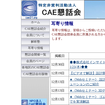
ホーム
耳寄り情報
CAE懇話会紹介
耳寄り情報は、皆様からご投稿いただ
CAE懇話会団体会員に所属される方か
会員について
します。
解析塾
耳寄り情報
懇話会開催一覧
掲載日
会員のページ
◆◆株式会社インサイ
12月30日
1/21(木)◆◆
各地区のCAE懇話会
12月19日
【ビデオで解説】設計
CAE懇話会出版物
★《Webセミナー》 設
12月13日
ューションのご紹介
12月13日
★《Webセミナー》3D
★《Webセミナー》 
12月13日
でを実演解説