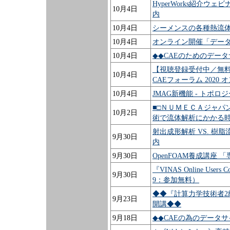
HyperWorks紹介
10月4日
内
10月4日
シーメンスの各種熱流体
10月4日
オンライン開催「データ
10月4日
◆◆CAEのためのデー
【視聴登録受付中／無料
10月4日
CAEフォーラム 2020
10月4日
JMAG新機能 - トポ
■□ＮＵＭＥＣＡジャパン
10月2日
術で流体解析にかかる時
射出成形解析 VS. 
9月30日
内
9月30日
OpenFOAM養成講座
『VINAS Online User
9月30日
9：参加無料）
◆◆『計算力学技術者2
9月23日
開講◆◆
9月18日
◆◆CAEの為のデータ