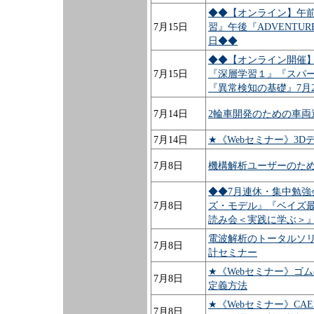
◆◆【オンライン】午前
7月15日
習』午後『ADVENTURE
日◆◆
◆◆【オンライン開催】
7月15日
『深層学習１』『スパ
『異常検知の基礎』7月2
7月14日
2輪車開発のための車
7月14日
★《Webセミナー》3D
7月8日
機構解析ユーザーのため
◆◆7月連休・集中勉強
7月8日
ズ・モデル』『ベイズ最
読み会＜実践に学ぶ＞
電波解析のトータルソリ
7月8日
計セミナー
★《Webセミナー》ゴ
7月8日
定義方法
★《Webセミナー》C
7月8日