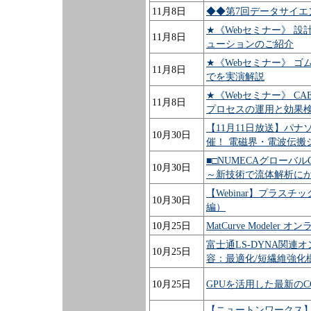
11月8日
◆◆第7回データサイエン
★《Webセミナー》 設
11月8日
ューションのご紹介
★《Webセミナー》 
11月8日
でを実演解説
★《Webセミナー》 
11月8日
プロセスの運用と効果
【11月11日放送】パ
10月30日
催！ 電磁界・電波伝搬
■□NUMECAグローバル
10月30日
～新技術で流体解析にか
【Webinar】プラス
10月30日
編）
10月25日
MatCurve Modele
富士通LS-DYNA関連
10月25日
容：最適化/短繊維強化
10月25日
GPUを活用した最新の
【ニュートンワークス】