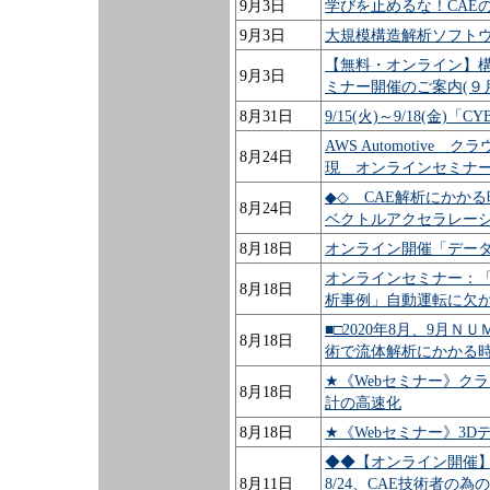
9月3日
学びを止めるな！CAE
9月3日
大規模構造解析ソフトウェア
【無料・オンライン】構
9月3日
ミナー開催のご案内(９
8月31日
9/15(火)～9/18(金)「C
AWS Automotiv
8月24日
現 オンラインセミナ
◆◇ CAE解析にかかる時
8月24日
ベクトルアクセラレー
8月18日
オンライン開催「データ
オンラインセミナー：
8月18日
析事例」自動運転に欠
■□2020年8月、9月
8月18日
術で流体解析にかかる時
★《Webセミナー》ク
8月18日
計の高速化
8月18日
★《Webセミナー》3D
◆◆【オンライン開催
8月11日
8/24、CAE技術者の為の