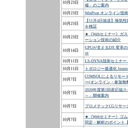
10月23日
催」のご案内
10月23日
WinProp オンライン
【11月4日放送】換気
10月23日
を検証
★《Webセミナー》ガ
10月23日
ーション技術の紹介
GPUが支えるDX 変革
10月14日
せ
10月11日
LS-DYNA技術セミ
10月11日
トポロジー最適化 Insp
COMSOLによるリモ
10月7日
ー(オンライン・参加無料) https:
2020年度第1回産応
10月7日
～」開催案内
10月7日
プロメテックCGリサー
★《Webセミナー》ゴ
10月7日
同定・解析のポイント