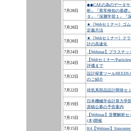
◆◆CAEの為のデータ
7月28日
析』『異常検知の基礎
タ』『深層学習１』『
★《Webセミナー》ゴ
7月28日
定義方法
★《Webセミナー》ク
7月28日
計の高速化
7月24日
【Webinar】プラス
【Webセミナー/Parti
7月24日
評価まで
設計探査ツールHEEDSと
7月22日
のご紹介
7月22日
排気系部品設計開発セ
日本機械学会計算力学部
7月19日
原稿公募の予告案内
【Webinar】音響解析
7月15日
(木)開催
7月15日
8/4【Webiner】Simcent