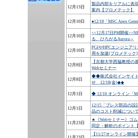
製品内部をリアルに表現
12月13日
案内【プロメテック】
12月10日
●12/18「MSC Apex Ge
<<12月17日PM開催>>N
12月10日
る、ひろがるAurora～
PGIやHPCエンジニ
12月10日
用を加速[プロメテック]
【京都大学西脇教授の
12月8日
Webセミナー
◆◆株式会社インサイ
12月8日
せ 12/18(金)◆◆
12月1日
◆ 12/10 オンライン「
12/15「プレス部品の
12月1日
品のコスト削減につい
★《Webセミナー》ゴ
11月23日
同定・解析のポイント
【11/27オンライン開催
11月23日