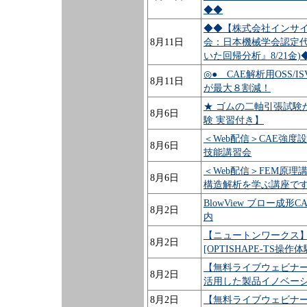
◆◆
◆◆【株式会社インサイ
8月11日
会：日本機械学会認定代替講
いた回帰分析』8/21金)
◎● CAE解析用OSS/IS
8月11日
が最大８割減！
★ ゴムの二軸引張試験
8月6日
験 実習付き】
＜Web配信＞CAE強
8月6日
技能講習会
＜Web配信＞FEM原理
8月6日
構造解析を学ぶ講座で
BlowView ブロー
8月2日
内
【ニュートンワークス
8月2日
[OPTISHAPE-TS操作体
【無料ライブウェビナー】設計
8月2日
活用した製品イノベー
8月2日
【無料ライブウェビナー