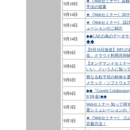
★《Webセミナー》高
9月18日
手法の提案
9月14日
★《Webセミナー》3D
★《Webセミナー》 設
9月14日
ューションのご紹介
◆◆CAEの為のデータサ
9月14日
◆◆
【9月16日放送】HPCの新技
9月6日
岳」クラウド利用共同研究
【オンデマンドセミナー】 All 
9月6日
いい、という人に知ってもら
異なる粒子径の粉体を
9月6日
メテック・ソフトウェア/Gr
◆◆『Google Colabo
9月6日
9/18(金)◆◆
Webセミナー 知って得
9月3日
置シミュレーションの
★《Webセミナー》 
9月3日
定義方法！