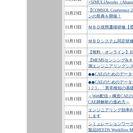
+SIMULIAworks（A
【COMSOL Confere
11月23日
ンの祭典を開催！
11月13日
ＭＢＤ状態遷移研修【
11月13日
ＭＢＤシステム同定研
11月13日
【無料・オンライン】IDAJ C
【MEMSセンシング&
11月13日
測エンジニアリングシ
11月13日
◆◆CAEのためのデータ
◆◆CAEのためのデータサ
11月13日
1,2,3」「異常検知の基
＜Web配信＞構造CA
11月13日
CAE静解析の進め方～
エンジニアリング効率
11月13日
します
シミュレーションワーク
11月13日
製品HEEDS Workflow