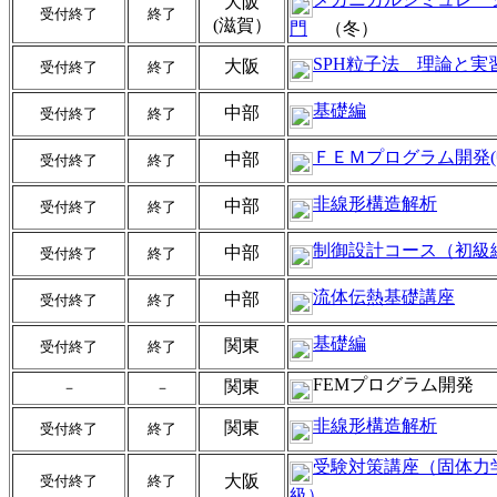
大阪
受付終了
終了
(滋賀）
門
（冬）
SPH粒子法 理論と実
大阪
受付終了
終了
基礎編
中部
受付終了
終了
ＦＥＭプログラム開発
中部
受付終了
終了
非線形構造解析
中部
受付終了
終了
制御設計コース（初級
中部
受付終了
終了
流体伝熱基礎講座
中部
受付終了
終了
基礎編
関東
受付終了
終了
FEMプログラム開発
関東
－
－
非線形構造解析
関東
受付終了
終了
受験対策講座（固体力
大阪
受付終了
終了
級）