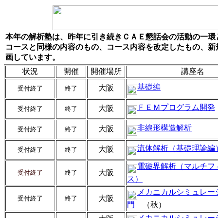
本年の解析塾は、昨年に引き続きＣＡＥ懇話会の活動の一環
コースと同様の内容のもの、コース内容を改定したもの、新
画しています。
状況
開催
開催場所
講座名
基礎編
大阪
受付終了
終了
ＦＥＭプログラム開発
大阪
受付終了
終了
非線形構造解析
大阪
受付終了
終了
流体解析（基礎理論編
大阪
受付終了
終了
電磁界解析（マルチフ
大阪
受付終了
終了
ス）
メカニカルシミュレー
大阪
受付終了
終了
門
（秋）
メカニカルシミュレー