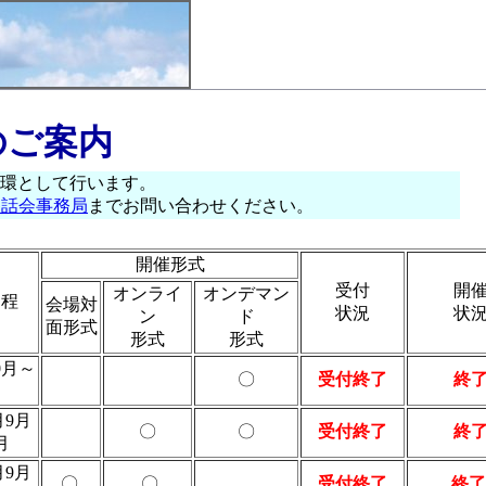
のご案内
一環として行います。
懇話会事務局
までお問い合わせください。
開催形式
受付
開
オンライ
オンデマン
日程
会場対
状況
状
ン
ド
面形式
形式
形式
10月～
〇
受付終了
終
月9月
〇
〇
受付終了
終
月
月9月
〇
〇
受付終了
終了