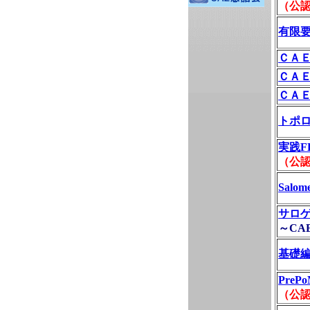
（公認
有限
ＣＡ
ＣＡ
ＣＡ
トポ
実践F
（公認
Salo
サロ
～CA
基礎
PreP
（公認