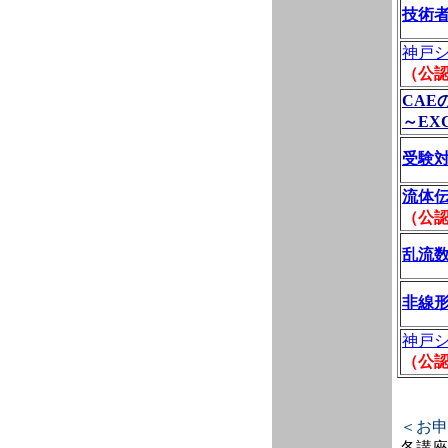
技術者
神戸
（公認
CAE
～EX
受験
流体
（公認
乱流
非線
神戸
（公認
＜お申
各講座