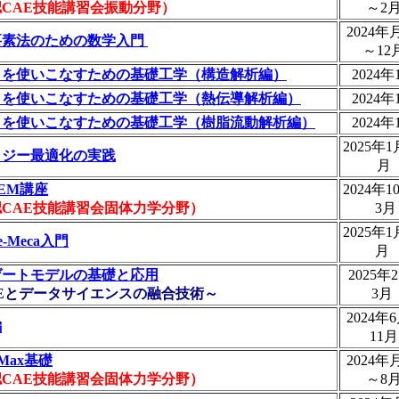
CAE技能講習会振動分野）
～2
2024年
要素法のための数学入門
～12
Ｅを使いこなすための基礎工学（構造解析編）
2024年
Ｅを使いこなすための基礎工学（熱伝導解析編）
2024年
Ｅを使いこなすための基礎工学（樹脂流動解析編）
2024年
2025年
ロジー最適化の実践
月
EM講座
2024年
CAE技能講習会固体力学分野）
3月
2025年
me-Meca入門
月
ゲートモデルの基礎と応用
2025年
Eとデータサイエンスの融合技術～
3
2024年
編
11
oMax基礎
2024年
CAE技能講習会固体力学分野）
～8