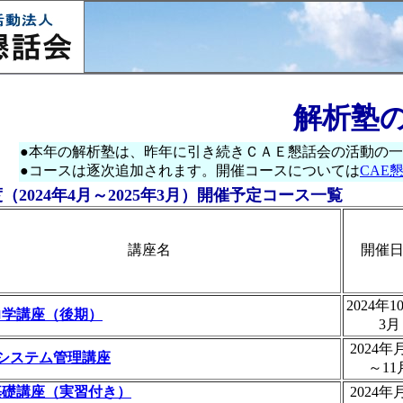
解析塾
●本年の解析塾は、昨年に引き続きＣＡＥ懇話会の活動の
●コースは逐次追加されます。開催コースについては
CAE
4度（2024年4月～2025年3月）開催予定コース一覧
講座名
開催
2024年
力学講座（後期）
3月
2024年
uxシステム管理講座
～11
基礎講座（実習付き）
2024年