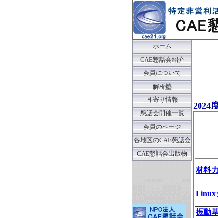
ホーム
CAE懇話会紹介
会員について
解析塾
耳寄り情報
202
懇話会開催一覧
会員のページ
各地区のCAE懇話会
CAE懇話会出版物
材料
Lin
振動