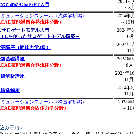
2024年
のためのChatGPT入門
～8
シミュレーションスクール（流体解析編）
2024年
CAE技能講習会熱流体分野）
～10
のサロゲートモデル入門
2024年
CELを使ったサロゲートモデル構築～
10
2024年
対策講座（固体力学2級）
～11
伝熱基礎講座
2024年
CAE技能講習会熱流体分野）
9月
2024年
数値解析講座
11
2024年
形構造解析
11
シミュレーションスクール（構造解析編
）
2024年
CAE技能講習会固体力学分野）
～11
込み手順＞
案内ページのお申し込みアイコンからお申し込みページに入り