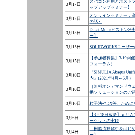
スパコン利用とポスト
3月17日
ップアップセミナー】
オンラインセミナー：産業
3月17日
の話～
DucatiMotorピ
3月15日
ー】
3月15日
SOLIDWORKSユー
【参加者募集】3/19
3月15日
フォーラム）
『SIMULIA Abaqus
3月10日
内』(2021年4月～6月）
［無料オンデマンドウェビナ
3月10日
携ソリューションのご
3月10日
粒子法やDX等、ため
【3月18日放送】元サ
3月6日
ーケットの実現
～樹脂流動解析をはじめ
3月4日
ー】