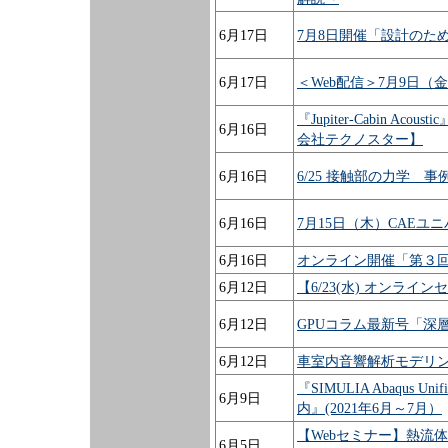
6月17日
7月8日開催「設計のた
6月17日
＜Web配信＞7月9日（
『Jupiter-Cabin 
6月16日
会社テクノスター】
6月16日
6/25 接触部の力学 
6月16日
7月15日（木）CAE
6月16日
オンライン開催「第３回「
6月12日
【6/23(水) オンラインセミ
6月12日
GPUコラム最新号「深
6月12日
車室内音響解析モデリン
『SIMULIA Abaqus
6月9日
内』(2021年6月～7月）
【Webセミナー】熱流体
6月5日