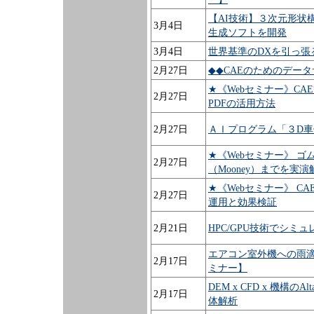
【AI技術】３次元形状
3月4日
生成ソフトを開発
3月4日
世界基準のDXを引っ張
2月27日
◆◆CAEのためのデータ
★《Webセミナー》C
2月27日
PDFの活用方法
2月27日
ＡＩプログラム「３D
★《Webセミナー》 
2月27日
（Mooney）までを実演
★《Webセミナー》 
2月27日
運用と効果検証
2月21日
HPC/GPU技術でシ
エアコン室外機への雨滴
2月17日
ミナー】
DEM x CFD x 機構
2月17日
体解析