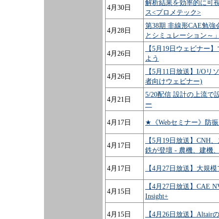
解析結果を効率的に可視化するオ
4月30日
ス<プロメテック>
第38期 非線形CAE
4月28日
とシミュレーション～
【5月19日ウェビナー】
4月26日
よう
【5月11日放送】I/Oリソースの監
4月26日
者向けウェビナー)
5/20配信 設計の上
4月21日
ー
4月17日
★《Webセミナー》防
【5月19日放送】CN
4月17日
鉄が登壇 - 農機、建機
4月17日
【4月27日放送】大規
【4月27日放送】CAE 
4月15日
Insight+
4月15日
【4月26日放送】Alta