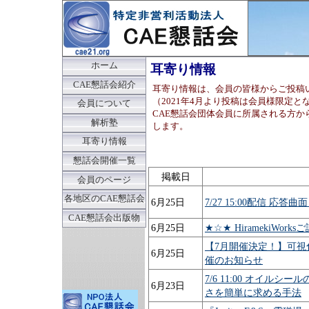
ホーム
耳寄り情報
CAE懇話会紹介
耳寄り情報は、会員の皆様からご投稿
（2021年4月より投稿は会員様限定と
会員について
CAE懇話会団体会員に所属される方か
解析塾
します。
耳寄り情報
懇話会開催一覧
掲載日
会員のページ
各地区のCAE懇話会
6月25日
7/27 15:00配信 
CAE懇話会出版物
6月25日
★☆★ HiramekiWo
【7月開催決定！】可視化ソフ
6月25日
催のお知らせ
7/6 11:00 オイ
6月23日
さを簡単に求める手法