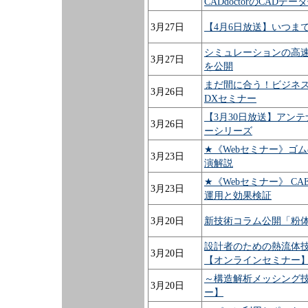
CADdoctorのCADデ
3月27日
【4月6日放送】いつま
シミュレーションの高速
3月27日
を公開
まだ間に合う！ビジネス
3月26日
DXセミナー
【3月30日放送】アンテ
3月26日
ーシリーズ
★《Webセミナー》ゴ
3月23日
演解説
★《Webセミナー》 
3月23日
運用と効果検証
3月20日
新技術コラム公開「粉
設計者のための熱流体技
3月20日
【オンラインセミナー
～構造解析メッシング
3月20日
ー】