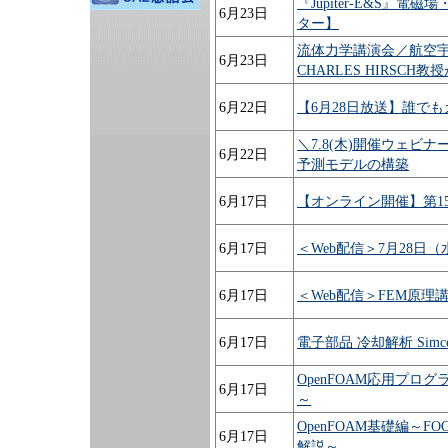
『Jupiter-E&S
6月23日
ター】
流体力学講演会／航空
6月23日
CHARLES HIRSCH
6月22日
【6月28日放送】誰で
＼7.8(木)開催ウェビ
6月22日
予測モデルの構築
6月17日
【オンライン開催】第15回 Sy
6月17日
＜Web配信＞7月28日
6月17日
＜Web配信＞FEM原理講座（
6月17日
電子部品 冷却解析 Simce
OpenFOAM応用プ
6月17日
～
OpenFOAM基礎編～F
6月17日
解説～