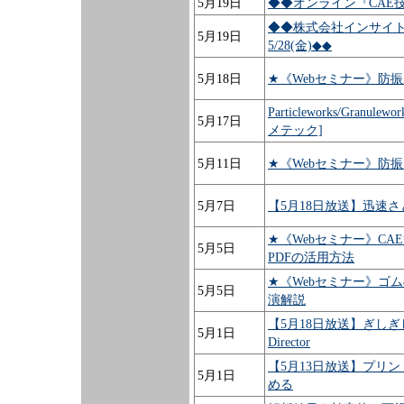
5月19日
◆◆オンライン『CAE
◆◆株式会社インサイ
5月19日
5/28(金)◆◆
5月18日
★《Webセミナー》防
Particleworks/G
5月17日
メテック]
5月11日
★《Webセミナー》防
5月7日
【5月18日放送】迅速
★《Webセミナー》C
5月5日
PDFの活用方法
★《Webセミナー》ゴ
5月5日
演解説
【5月18日放送】ぎしぎしが
5月1日
Director
【5月13日放送】プリ
5月1日
める