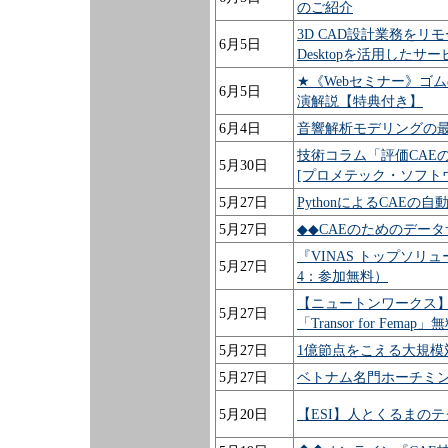
のご紹介
3D CAD設計業務をリモー
6月5日
Desktopを活用した
★《Webセミナー》ゴ
6月5日
演解説【特典付き】
6月4日
音響解析モデリングの最
技術コラム「評価CAE
5月30日
[プロメテック・ソフト
5月27日
PythonによるCAEの
5月27日
◆◆CAEのためのデー
『VINAS トップソリュ
5月27日
4：参加無料）
【ニュートンワークス】
5月27日
「Transor for Fem
5月27日
1億節点をこえる大規
5月27日
ベトナム名門ホーチミ
5月20日
【ESI】人とくるまのテ