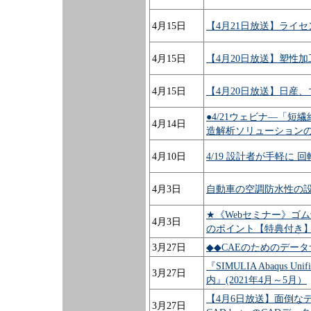
4月15日
【4月21日放送】ライセン
4月15日
【4月20日放送】塑性加
4月15日
【4月20日放送】日産、
●4/21ウェビナ―「
4月14日
造解析ソリューション
4月10日
4/19 設計者が手軽に 
4月3日
自動車の空調防水性の設
★《Webセミナー》ゴ
4月3日
のポイント【特典付き
3月27日
◆◆CAEのためのデー
『SIMULIA Abaqus
3月27日
内』(2021年4月～5月）
【4月6日放送】面倒な
3月27日