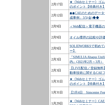
★《Webセミナー》ゴ
2月17日
のポイント【特典付き
◆◆CAEのためのデー
2月12日
成事例」3/5(金)◆◆
2月9日
＜Web配信＞電子機器
2月9日
オイル攪拌の比較や評価
SOLIDWORKSで
2月9日
ー】
『SIMULIA Abaqu
2月3日
内』(2021年2月～3月）
【LIVE配信／登録無料】
2月3日
動車技術に関するCAEフ
★《Webセミナー》ゴ
1月31日
のポイント【特典付き
1月31日
【3月4日 Simcenter
★《Webセミナー》C
1月29日