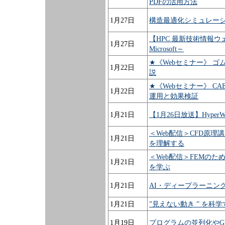
PDFの活用方法
1月27日
構造最適化シミュレーシ
【HPC 最新技術情報ウェビナー
1月27日
Microsoft～
★《Webセミナー》 
1月22日
説
★《Webセミナー》 
1月22日
運用と効果検証
1月21日
【1月26日放送】Hype
＜Web配信＞CFD原
1月21日
を理解する
＜Web配信＞FEMの
1月21日
を学ぶ
1月21日
AI・ディープラーニン
1月21日
”見えない動き ” を科学
1月19日
プログラムの並列化やG