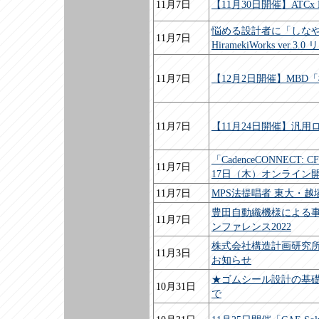
11月7日
【11月30日開催】ATC
悩める設計者に「しな
11月7日
HiramekiWorks ver.
11月7日
【12月2日開催】MB
11月7日
【11月24日開催】汎用
「CadenceCONNECT
11月7日
17日（木）オンライン
11月7日
MPS法提唱者 東大・越
豊田自動織機様による事
11月7日
ンファレンス2022
株式会社構造計画研究所
11月3日
お知らせ
★ゴムシール設計の基礎
10月31日
で