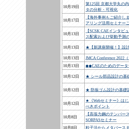
第125回 京都大学丸
10月19日
タの分析・可視化
【海外事例もご紹介しま
10月17日
アリング活用セミナー
【SCSK CAEイン
10月13日
ス配索および挙動予測
10月13日
★【新講座開催！】設計
10月13日
JMCA Conferenc
10月13日
◆◆CAEのためのデータ
10月12日
★ シール部品設計の基
10月12日
★ 防振ゴム設計の基礎
★《Webセミナー》は
10月12日
べきポイント
【高張力鋼のテンパースポ
10月8日
SORPASセミナー
10月8日
粒子法からメタバースま