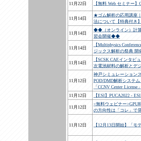
11月22日
【無料 Web セミナー
★ゴム解析の応用講座
11月14日
法について【特典付き
◆◆（オンライン）計算
11月14日
習会開催◆◆
【Multiphysics Co
11月14日
ジックス解析の祭典 開
【SCSK CAEイン
11月14日
次電池材料の解析とデ
神戸シミュレーション
11月12日
POD/DMD解析システム
「CCNV Center Lice
11月12日
【ESI】PUCA2022 - ES
<無料ウェビナー>GPU
11月12日
の方向性は「コレ」で
11月12日
【12月13日開始】「