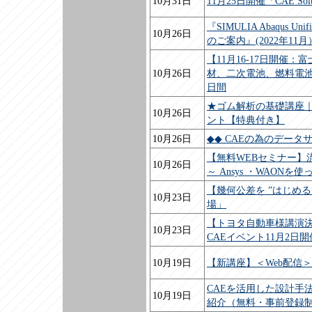
10月31日
11月25日開催「CAE Solu
『SIMULIA Abaqus
10月26日
のご案内』(2022年11月
【11月16-17日開催
10月26日
材、二次電池、燃料電
日間
★ゴム解析の基礎講座
10月26日
ント【特典付き】
10月26日
◆◆ CAEの為のデータ
【無料WEBセミナー】
10月26日
～ Ansys ・WAO
【幾何公差を ”はじめる
10月23日
場」
【トヨタ自動車様講演決
10月23日
CAEイベント11月2日開
10月19日
【新講座】＜Web配信＞
CAEを活用した設計手法の
10月19日
紹介（無料・事前登録