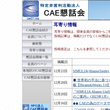
ホーム
耳寄り情報
CAE懇話会紹介
耳寄り情報は、団体会員の皆様からご
投稿記事は、掲載だけでなくCAE懇
会員について
解析塾
投稿規定は、こちらを参照してくださ
耳寄り情報
懇話会開催一覧
掲載日
会員のページ
12月22日
SIMULIA(Abaqus/I
各地区のCAE懇話会
CAE懇話会出版物
◆ 世界初の手法に基づ
12月20日
載【HiramekiWorks 
『SIMULIA Abaqus
12月20日
のご案内』(2023年1月
12月16日
◆◆ CAEの為のデータ
『OASIS DAY』- 