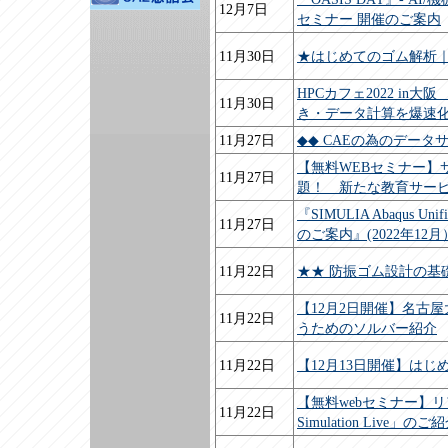
12月7日
セミナー 開催のご案内
11月30日
★はじめてのゴム解析
HPCカフェ2022 in大
11月30日
き・データ計算を爆速
11月27日
◆◆ CAEの為のデー
【無料WEBセミナー】
11月27日
題！ 新たな教育サービ
『SIMULIA Abaqus
11月27日
のご案内』(2022年12月
11月22日
★★ 防振ゴム設計の基
【12月2日開催】名古
11月22日
うためのソルバー紹介
11月22日
【12月13日開催】は
【無料webセミナー】
11月22日
Simulation Live」のご